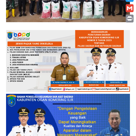
Twitt
Gmai
Print