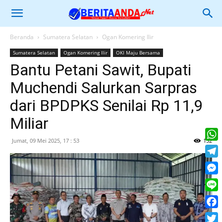
Beranda
Sumatera Selatan
Ogan Komering Ilir
Sumatera Selatan
Ogan Komering Ilir
OKI Maju Bersama
Bantu Petani Sawit, Bupati
Muchendi Salurkan Sarpras
dari BPDPKS Senilai Rp 11,9
Miliar
Jumat, 09 Mei 2025, 17 : 53
152
What
Tele
Mess
Line
Face