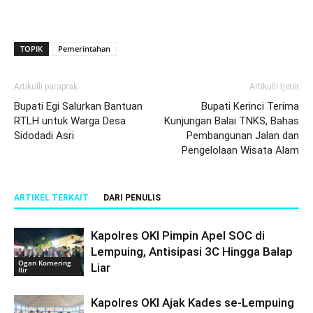
TOPIK
Pemerintahan
Artikulli paraprak
Artikulli tjetër
Bupati Egi Salurkan Bantuan
Bupati Kerinci Terima
RTLH untuk Warga Desa
Kunjungan Balai TNKS, Bahas
Sidodadi Asri
Pembangunan Jalan dan
Pengelolaan Wisata Alam
ARTIKEL TERKAIT
DARI PENULIS
Kapolres OKI Pimpin Apel SOC di
Lempuing, Antisipasi 3C Hingga Balap
Ogan Komering
Liar
Ilir
Kapolres OKI Ajak Kades se-Lempuing