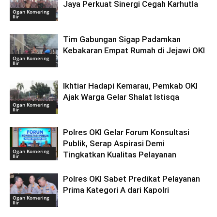
Jaya Perkuat Sinergi Cegah Karhutla
Ogan Komering
Ilir
Tim Gabungan Sigap Padamkan
Kebakaran Empat Rumah di Jejawi OKI
Ogan Komering
Ilir
Ikhtiar Hadapi Kemarau, Pemkab OKI
Ajak Warga Gelar Shalat Istisqa
Ogan Komering
Ilir
Polres OKI Gelar Forum Konsultasi
Publik, Serap Aspirasi Demi
Ogan Komering
Tingkatkan Kualitas Pelayanan
Ilir
Polres OKI Sabet Predikat Pelayanan
Prima Kategori A dari Kapolri
Ogan Komering
Ilir