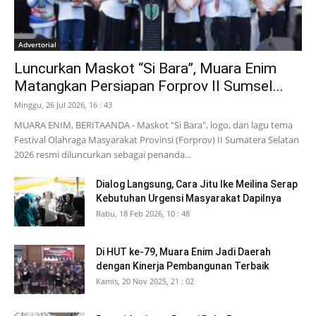
Advertorial
Luncurkan Maskot “Si Bara”, Muara Enim
Matangkan Persiapan Forprov II Sumsel...
Minggu, 26 Jul 2026, 16 : 43
MUARA ENIM, BERITAANDA - Maskot "Si Bara", logo, dan lagu tema
Festival Olahraga Masyarakat Provinsi (Forprov) II Sumatera Selatan
2026 resmi diluncurkan sebagai penanda...
Dialog Langsung, Cara Jitu Ike Meilina Serap
Kebutuhan Urgensi Masyarakat Dapilnya
Rabu, 18 Feb 2026, 10 : 48
Di HUT ke-79, Muara Enim Jadi Daerah
dengan Kinerja Pembangunan Terbaik
Kamis, 20 Nov 2025, 21 : 02