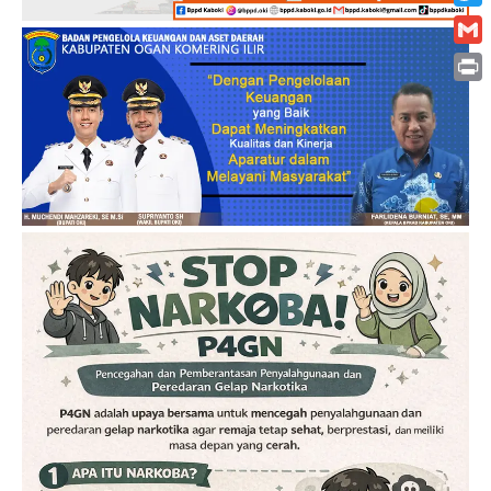
Twitt
Gmai
Print