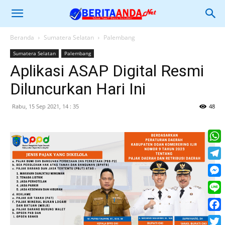
Beranda
Sumatera Selatan
Palembang
Sumatera Selatan
Palembang
Aplikasi ASAP Digital Resmi
Diluncurkan Hari Ini
Rabu, 15 Sep 2021, 14 : 35
48
What
Tele
Mess
Line
Face