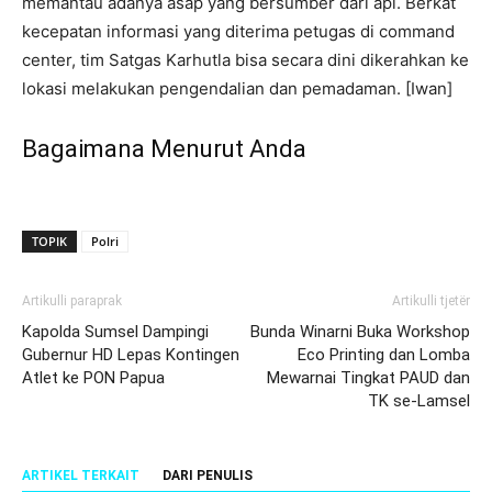
memantau adanya asap yang bersumber dari api. Berkat
kecepatan informasi yang diterima petugas di command
center, tim Satgas Karhutla bisa secara dini dikerahkan ke
lokasi melakukan pengendalian dan pemadaman. [Iwan]
Bagaimana Menurut Anda
TOPIK
Polri
Artikulli paraprak
Artikulli tjetër
Kapolda Sumsel Dampingi
Bunda Winarni Buka Workshop
Gubernur HD Lepas Kontingen
Eco Printing dan Lomba
Atlet ke PON Papua
Mewarnai Tingkat PAUD dan
TK se-Lamsel
ARTIKEL TERKAIT
DARI PENULIS