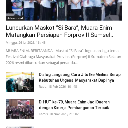
Advertorial
Luncurkan Maskot “Si Bara”, Muara Enim
Matangkan Persiapan Forprov II Sumsel...
Minggu, 26 Jul 2026, 16 : 43
MUARA ENIM, BERITAANDA - Maskot "Si Bara", logo, dan lagu tema
Festival Olahraga Masyarakat Provinsi (Forprov) II Sumatera Selatan
2026 resmi diluncurkan sebagai penanda...
Dialog Langsung, Cara Jitu Ike Meilina Serap
Kebutuhan Urgensi Masyarakat Dapilnya
Rabu, 18 Feb 2026, 10 : 48
Di HUT ke-79, Muara Enim Jadi Daerah
dengan Kinerja Pembangunan Terbaik
Kamis, 20 Nov 2025, 21 : 02