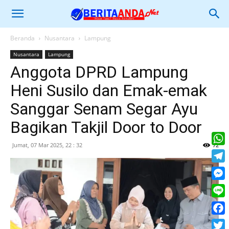
Beranda
Nusantara
Lampung
Nusantara
Lampung
Anggota DPRD Lampung
Heni Susilo dan Emak-emak
Sanggar Senam Segar Ayu
Bagikan Takjil Door to Door
Jumat, 07 Mar 2025, 22 : 32
72
What
Tele
Mess
Line
Face