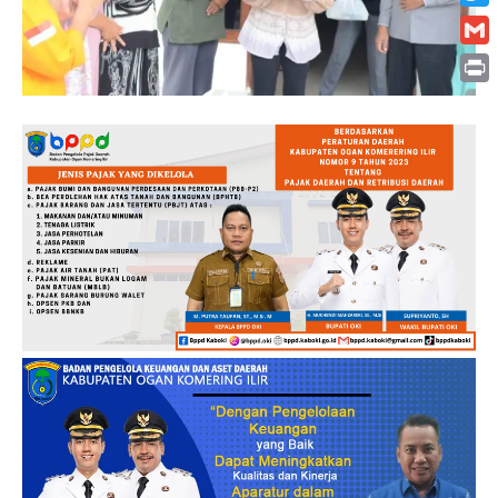
Twitt
Gmai
Print