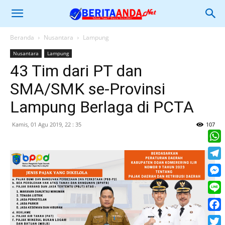
Beranda
Nusantara
Lampung
Nusantara
Lampung
43 Tim dari PT dan
SMA/SMK se-Provinsi
Lampung Berlaga di PCTA
Kamis, 01 Agu 2019, 22 : 35
107
What
Tele
Mess
Line
Face