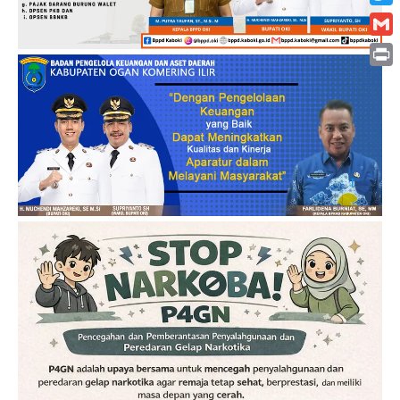
Twitt
Gmai
Print