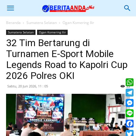
Beranda
Sumatera Selatan
Ogan Komering Ilir
Sumatera Selatan
Ogan Komering Ilir
32 Tim Bertarung di
Turnamen E-Sport Mobile
Legends Road to Kapolri Cup
2026 Polres OKI
Sabtu, 20 Jun 2026, 11 : 05
35
What
Tele
Mess
Line
Face