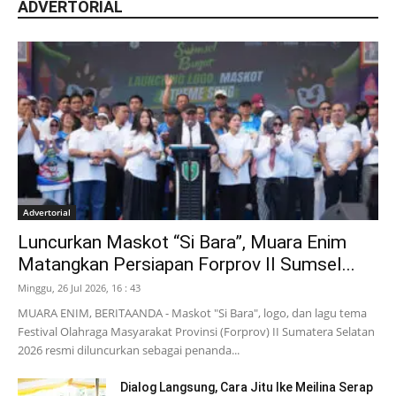
ADVERTORIAL
Advertorial
Luncurkan Maskot “Si Bara”, Muara Enim
Matangkan Persiapan Forprov II Sumsel...
Minggu, 26 Jul 2026, 16 : 43
MUARA ENIM, BERITAANDA - Maskot "Si Bara", logo, dan lagu tema
Festival Olahraga Masyarakat Provinsi (Forprov) II Sumatera Selatan
2026 resmi diluncurkan sebagai penanda...
Dialog Langsung, Cara Jitu Ike Meilina Serap