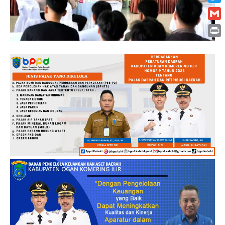
Twitt
Gmai
Print