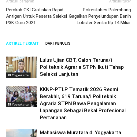
Artikulli paraprak
Artikulli tjetër
Pemkab OKI Gratiskan Rapid
Polrestabes Palembang
Antigen Untuk Peserta Seleksi
Gagalkan Penyelundupan Benih
P3K Guru 2021
Lobster Senilai Rp 14 Miliar
ARTIKEL TERKAIT
DARI PENULIS
Lulus Ujian CBT, Calon Taruna/i
Politeknik Agraria STPN Ikuti Tahap
Seleksi Lanjutan
DI Yogyakarta
KKNP-PTLP Tematik 2026 Resmi
Berakhir, 619 Taruna/i Politeknik
Agraria STPN Bawa Pengalaman
DI Yogyakarta
Lapangan Sebagai Bekal Profesional
Pertanahan
Mahasiswa Muratara di Yogyakarta