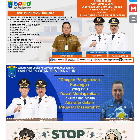
Twitt
Gmai
Print