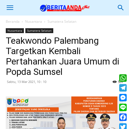
Beranda
Nusantara
Sumatera Selatan
Nusantara
Sumatera Selatan
Teakwondo Palembang
Targetkan Kembali
Pertahankan Juara Umum di
Popda Sumsel
Sabtu, 13 Mar 2021, 10 : 10
531
What
Tele
Mess
Line
Face