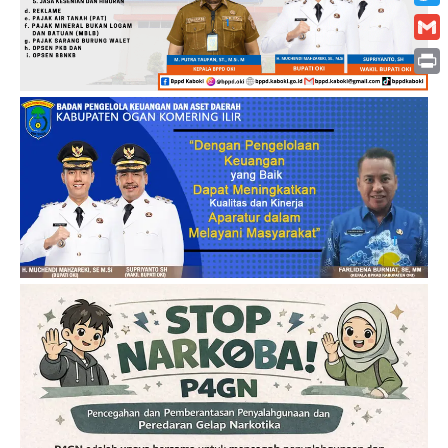
Twitt
Gmai
Print