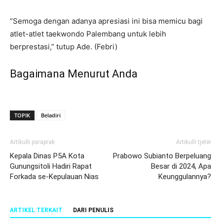
“Semoga dengan adanya apresiasi ini bisa memicu bagi
atlet-atlet taekwondo Palembang untuk lebih
berprestasi,” tutup Ade. (Febri)
Bagaimana Menurut Anda
TOPIK
Beladiri
Artikulli paraprak
Artikulli tjetër
Kepala Dinas P5A Kota
Prabowo Subianto Berpeluang
Gunungsitoli Hadiri Rapat
Besar di 2024, Apa
Forkada se-Kepulauan Nias
Keunggulannya?
ARTIKEL TERKAIT
DARI PENULIS