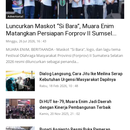
Advertorial
Luncurkan Maskot “Si Bara”, Muara Enim
Matangkan Persiapan Forprov II Sumsel...
Minggu, 26 Jul 2026, 16 : 43
MUARA ENIM, BERITAANDA - Maskot "Si Bara", logo, dan lagu tema
Festival Olahraga Masyarakat Provinsi (Forprov) II Sumatera Selatan
2026 resmi diluncurkan sebagai penanda...
Dialog Langsung, Cara Jitu Ike Meilina Serap
Kebutuhan Urgensi Masyarakat Dapilnya
Rabu, 18 Feb 2026, 10 : 48
Di HUT ke-79, Muara Enim Jadi Daerah
dengan Kinerja Pembangunan Terbaik
Kamis, 20 Nov 2025, 21 : 02
Bupati Asgianto Resmi Buka Pameran