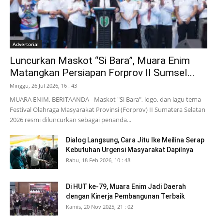
Advertorial
Luncurkan Maskot “Si Bara”, Muara Enim
Matangkan Persiapan Forprov II Sumsel...
Minggu, 26 Jul 2026, 16 : 43
MUARA ENIM, BERITAANDA - Maskot "Si Bara", logo, dan lagu tema
Festival Olahraga Masyarakat Provinsi (Forprov) II Sumatera Selatan
2026 resmi diluncurkan sebagai penanda...
Dialog Langsung, Cara Jitu Ike Meilina Serap
Kebutuhan Urgensi Masyarakat Dapilnya
Rabu, 18 Feb 2026, 10 : 48
Di HUT ke-79, Muara Enim Jadi Daerah
dengan Kinerja Pembangunan Terbaik
Kamis, 20 Nov 2025, 21 : 02