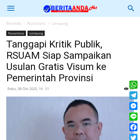
Beranda
Nusantara
Lampung
Nusantara
Lampung
Tanggapi Kritik Publik,
RSUAM Siap Sampaikan
Usulan Gratis Visum ke
Pemerintah Provinsi
Rabu, 08 Okt 2025, 14 : 51
77
What
Tele
Mess
Line
Face