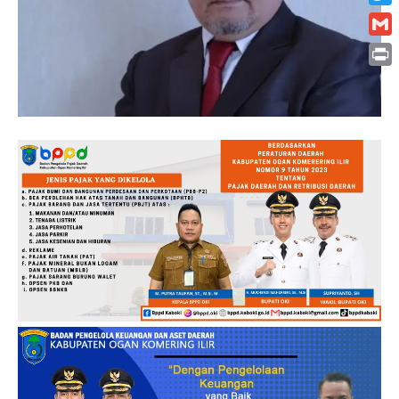
Twitt
Gmai
Print