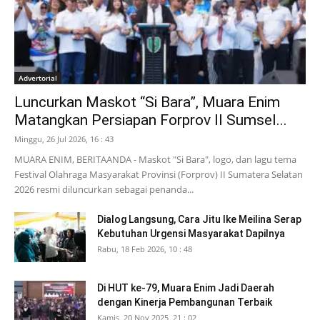
Advertorial
Luncurkan Maskot “Si Bara”, Muara Enim
Matangkan Persiapan Forprov II Sumsel...
Minggu, 26 Jul 2026, 16 : 43
MUARA ENIM, BERITAANDA - Maskot "Si Bara", logo, dan lagu tema
Festival Olahraga Masyarakat Provinsi (Forprov) II Sumatera Selatan
2026 resmi diluncurkan sebagai penanda...
Dialog Langsung, Cara Jitu Ike Meilina Serap
Kebutuhan Urgensi Masyarakat Dapilnya
Rabu, 18 Feb 2026, 10 : 48
Di HUT ke-79, Muara Enim Jadi Daerah
dengan Kinerja Pembangunan Terbaik
Kamis, 20 Nov 2025, 21 : 02