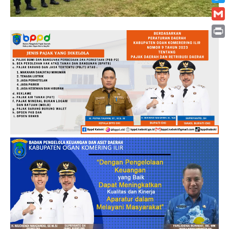
Twitt
Gmai
Print