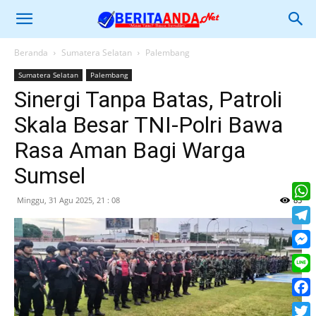
Beranda
Sumatera Selatan
Palembang
Sumatera Selatan
Palembang
Sinergi Tanpa Batas, Patroli
Skala Besar TNI-Polri Bawa
Rasa Aman Bagi Warga
Sumsel
Minggu, 31 Agu 2025, 21 : 08
85
What
Tele
Mess
Line
Face