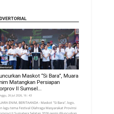
DVERTORIAL
dvertorial
uncurkan Maskot “Si Bara”, Muara
nim Matangkan Persiapan
orprov II Sumsel...
nggu, 26 Jul 2026, 16 : 43
ARA ENIM, BERITAANDA - Maskot "Si Bara", logo,
n lagu tema Festival Olahraga Masyarakat Provinsi
orprov) II Sumatera Selatan 2026 resmi diluncurkan