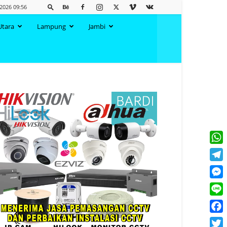
2026 09:56
Utara
Lampung
Jambi
What
Tele
Mess
Line
Face