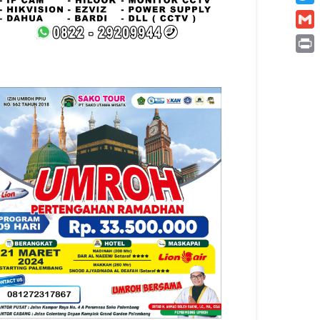
Twitt
Gmai
Print