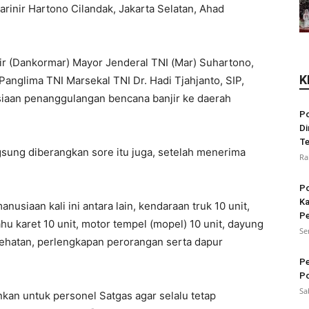
Marinir Hartono Cilandak, Jakarta Selatan, Ahad
ir (Dankormar) Mayor Jenderal TNI (Mar) Suhartono,
K
Panglima TNI Marsekal TNI Dr. Hadi Tjahjanto, SIP,
iaan penanggulangan bencana banjir ke daerah
Po
Di
Te
gsung diberangkan sore itu juga, setelah menerima
Ra
Po
Ka
siaan kali ini antara lain, kendaraan truk 10 unit,
Pe
ahu karet 10 unit, motor tempel (mopel) 10 unit, dayung
Se
sehatan, perlengkapan perorangan serta dapur
Pe
Po
Sa
an untuk personel Satgas agar selalu tetap