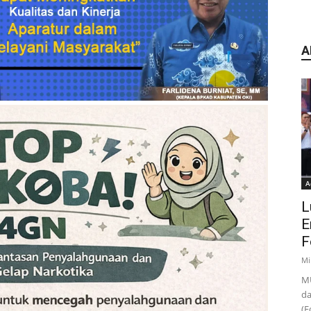
A
A
L
E
F
Mi
MU
da
(F