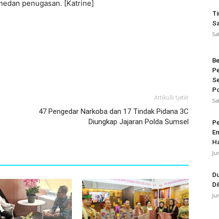
medan penugasan. [Katrine]
Ti
Sa
Sa
Be
Pe
Se
Po
Artikulli tjetër
Sa
47 Pengedar Narkoba dan 17 Tindak Pidana 3C
Diungkap Jajaran Polda Sumsel
Pe
Em
Ha
Ju
Du
Di
Ju