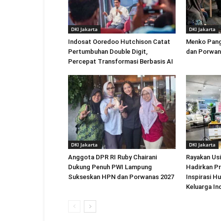
DKI Jakarta
DKI Jakarta
Indosat Ooredoo Hutchison Catat
Menko Pang
Pertumbuhan Double Digit,
dan Porwan
Percepat Transformasi Berbasis AI
DKI Jakarta
DKI Jakarta
Anggota DPR RI Ruby Chairani
Rayakan Us
Dukung Penuh PWI Lampung
Hadirkan P
Sukseskan HPN dan Porwanas 2027
Inspirasi H
Keluarga In