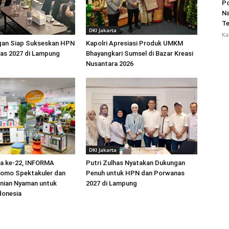
Po
Na
Te
DKI Jakarta
Ka
an Siap Sukseskan HPN
Kapolri Apresiasi Produk UMKM
as 2027 di Lampung
Bhayangkari Sumsel di Bazar Kreasi
Nusantara 2026
DKI Jakarta
ia ke-22, INFORMA
Putri Zulhas Nyatakan Dukungan
romo Spektakuler dan
Penuh untuk HPN dan Porwanas
unian Nyaman untuk
2027 di Lampung
donesia