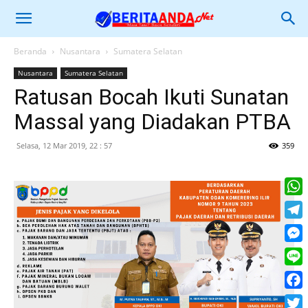
Beranda
Nusantara
Sumatera Selatan
Nusantara
Sumatera Selatan
Ratusan Bocah Ikuti Sunatan
Massal yang Diadakan PTBA
Selasa, 12 Mar 2019, 22 : 57
359
What
Tele
Mess
Line
Face