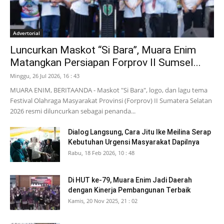
Advertorial
Luncurkan Maskot “Si Bara”, Muara Enim
Matangkan Persiapan Forprov II Sumsel...
Minggu, 26 Jul 2026, 16 : 43
MUARA ENIM, BERITAANDA - Maskot "Si Bara", logo, dan lagu tema
Festival Olahraga Masyarakat Provinsi (Forprov) II Sumatera Selatan
2026 resmi diluncurkan sebagai penanda...
Dialog Langsung, Cara Jitu Ike Meilina Serap
Kebutuhan Urgensi Masyarakat Dapilnya
Rabu, 18 Feb 2026, 10 : 48
Di HUT ke-79, Muara Enim Jadi Daerah
dengan Kinerja Pembangunan Terbaik
Kamis, 20 Nov 2025, 21 : 02