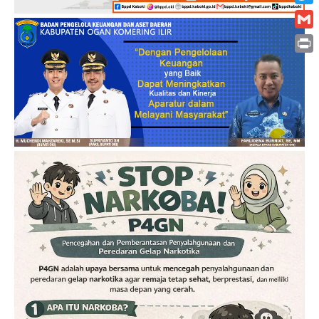
Twitt
Gmai
Print