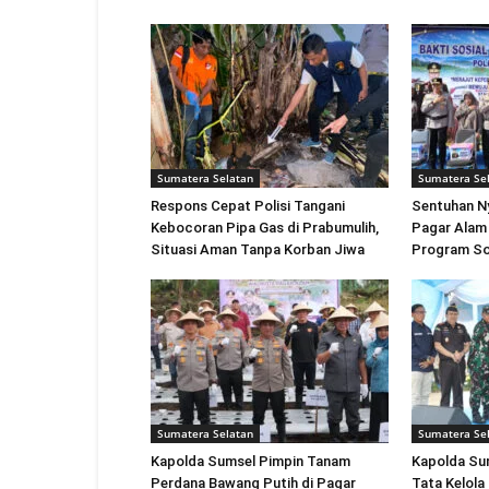
Sumatera Selatan
Sumatera Se
Respons Cepat Polisi Tangani
Sentuhan Ny
Kebocoran Pipa Gas di Prabumulih,
Pagar Alam
Situasi Aman Tanpa Korban Jiwa
Program So
Sumatera Selatan
Sumatera Se
Kapolda Sumsel Pimpin Tanam
Kapolda Sum
Perdana Bawang Putih di Pagar
Tata Kelola