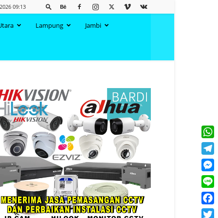
2026 09:13
Utara
Lampung
Jambi
What
Tele
Mess
Line
Face