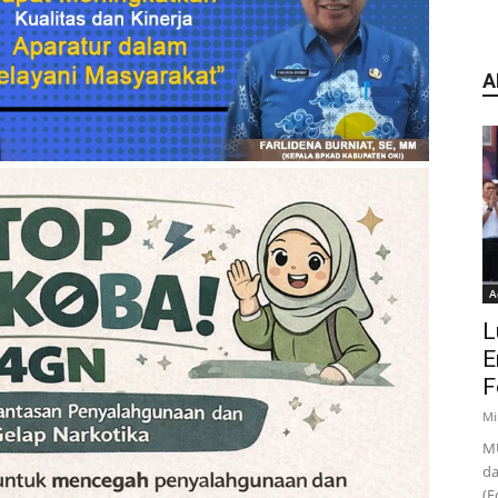
A
A
L
E
F
Mi
MU
da
(F