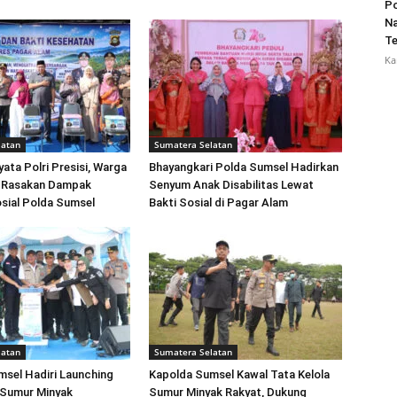
Po
Na
Te
Ka
latan
Sumatera Selatan
ata Polri Presisi, Warga
Bhayangkari Polda Sumsel Hadirkan
 Rasakan Dampak
Senyum Anak Disabilitas Lewat
sial Polda Sumsel
Bakti Sosial di Pagar Alam
latan
Sumatera Selatan
sel Hadiri Launching
Kapolda Sumsel Kawal Tata Kelola
 Sumur Minyak
Sumur Minyak Rakyat, Dukung