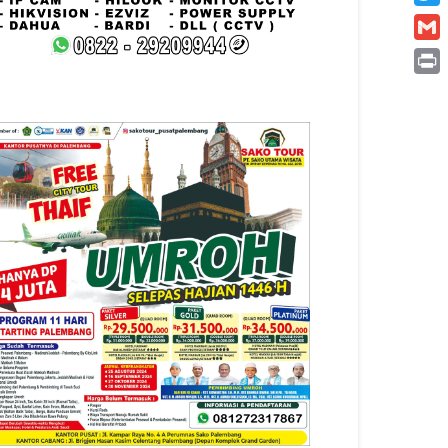
Twitt
Gmai
Print