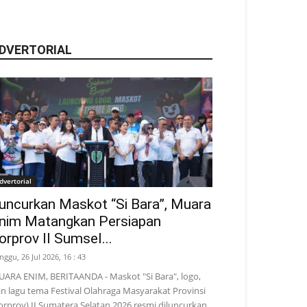
DVERTORIAL
dvertorial
uncurkan Maskot “Si Bara”, Muara
nim Matangkan Persiapan
orprov II Sumsel...
nggu, 26 Jul 2026, 16 : 43
ARA ENIM, BERITAANDA - Maskot "Si Bara", logo,
n lagu tema Festival Olahraga Masyarakat Provinsi
orprov) II Sumatera Selatan 2026 resmi diluncurkan