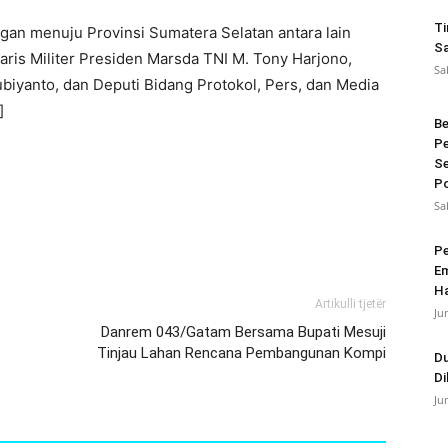
Ti
an menuju Provinsi Sumatera Selatan antara lain
Sa
ris Militer Presiden Marsda TNI M. Tony Harjono,
Sa
yanto, dan Deputi Bidang Protokol, Pers, dan Media
]
Be
Pe
Se
Po
Sa
Pe
Em
Ha
Artikulli tjetër
Ju
Danrem 043/Gatam Bersama Bupati Mesuji
Tinjau Lahan Rencana Pembangunan Kompi
Du
Di
Ju