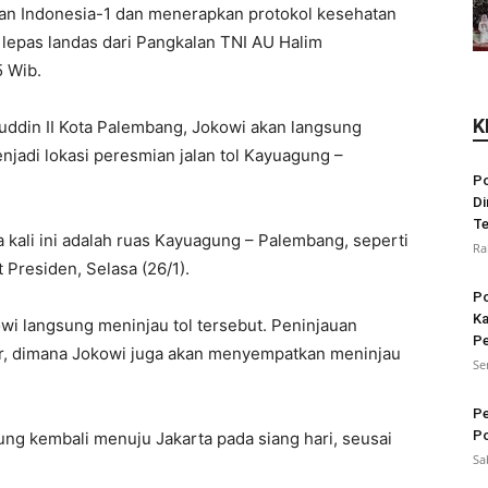
 Indonesia-1 dan menerapkan protokol kesehatan
 lepas landas dari Pangkalan TNI AU Halim
5 Wib.
K
ddin II Kota Palembang, Jokowi akan langsung
jadi lokasi peresmian jalan tol Kayuagung –
Po
Di
Te
kali ini adalah ruas Kayuagung – Palembang, seperti
Ra
 Presiden, Selasa (26/1).
Po
Ka
wi langsung meninjau tol tersebut. Peninjauan
Pe
er, dimana Jokowi juga akan menyempatkan meninjau
Se
Pe
Po
ng kembali menuju Jakarta pada siang hari, seusai
Sa