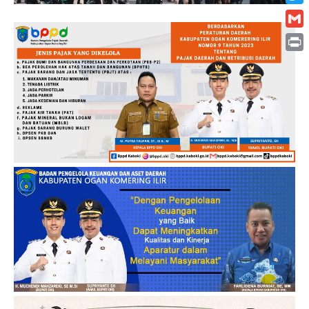
Twitt
Gmai
Print