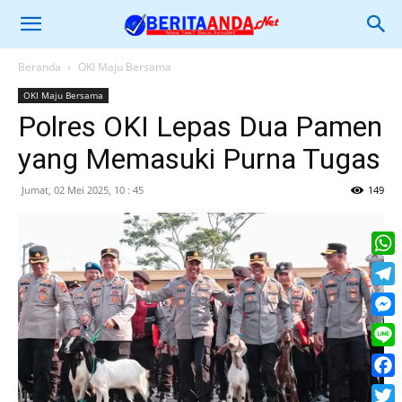
Beranda
OKI Maju Bersama
OKI Maju Bersama
Polres OKI Lepas Dua Pamen
yang Memasuki Purna Tugas
Jumat, 02 Mei 2025, 10 : 45
149
What
Tele
Mess
Line
Face