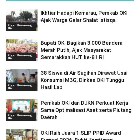
Ikhtiar Hadapi Kemarau, Pemkab OKI
Ajak Warga Gelar Shalat Istisqa
Ogan Komering
Ilir
Bupati OKI Bagikan 3.000 Bendera
Merah Putih, Ajak Masyarakat
Ogan Komering
Semarakkan HUT ke-81 RI
Ilir
38 Siswa di Air Sugihan Dirawat Usai
Konsumsi MBG, Dinkes OKI Tunggu
Ogan Komering
Hasil Lab
Ilir
Pemkab OKI dan DJKN Perkuat Kerja
Sama Optimalisasi Aset serta Piutang
Ogan Komering
Daerah
Ilir
OKI Raih Juara 1 SLIP PPID Award
Sumsel 2026, Bukti Komitmen