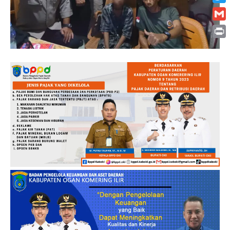
Twitt
Gmai
Print