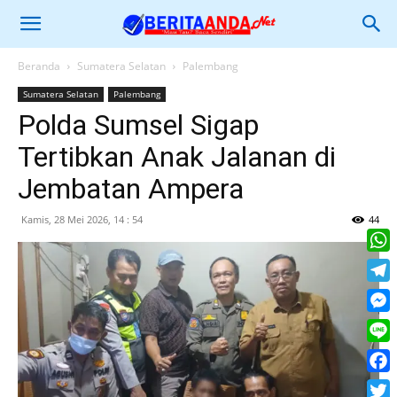
Beranda
Sumatera Selatan
Palembang
Sumatera Selatan
Palembang
Polda Sumsel Sigap
Tertibkan Anak Jalanan di
Jembatan Ampera
Kamis, 28 Mei 2026, 14 : 54
44
What
Tele
Mess
Line
Face