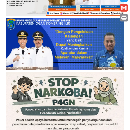
Twitt
Gmai
Print