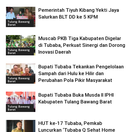
Pemerintah Tiyuh Kibang Yekti Jaya
Salurkan BLT DD ke 5 KPM
Tulang Bawang
Barat
Muscab PKB Tiga Kabupaten Digelar
di Tubaba, Perkuat Sinergi dan Dorong
Tulang Bawang
Inovasi Daerah
Barat
Bupati Tubaba Tekankan Pengelolaan
Sampah dari Hulu ke Hilir dan
Tulang Bawang
Perubahan Pola Pikir Masyarakat
Barat
Bupati Tubaba Buka Musda II IPHI
Kabupaten Tulang Bawang Barat
Tulang Bawang
Barat
HUT ke-17 Tubaba, Pemkab
Luncurkan ‘Tubaba Q Sehat Home