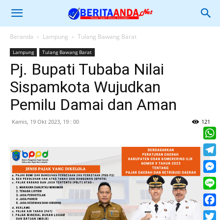
Beranda
Lampung
Tulang Bawang Barat
Lampung
Tulang Bawang Barat
Pj. Bupati Tubaba Nilai
Sispamkota Wujudkan
Pemilu Damai dan Aman
Kamis, 19 Okt 2023, 19 : 00
121
What
Tele
Mess
Line
Face