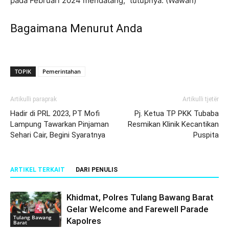
pada Februari 2024 mendatang,” tutupnya. (Wawan)
Bagaimana Menurut Anda
TOPIK
Pemerintahan
Artikulli paraprak
Artikulli tjetër
Hadir di PRL 2023, PT Mofi
Pj. Ketua TP PKK Tubaba
Lampung Tawarkan Pinjaman
Resmikan Klinik Kecantikan
Sehari Cair, Begini Syaratnya
Puspita
ARTIKEL TERKAIT
DARI PENULIS
Khidmat, Polres Tulang Bawang Barat
Gelar Welcome and Farewell Parade
Tulang Bawang
Kapolres
Barat