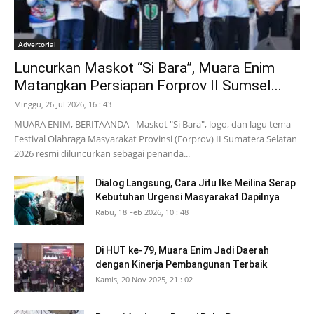
Advertorial
Luncurkan Maskot “Si Bara”, Muara Enim
Matangkan Persiapan Forprov II Sumsel...
Minggu, 26 Jul 2026, 16 : 43
MUARA ENIM, BERITAANDA - Maskot "Si Bara", logo, dan lagu tema
Festival Olahraga Masyarakat Provinsi (Forprov) II Sumatera Selatan
2026 resmi diluncurkan sebagai penanda...
Dialog Langsung, Cara Jitu Ike Meilina Serap
Kebutuhan Urgensi Masyarakat Dapilnya
Rabu, 18 Feb 2026, 10 : 48
Di HUT ke-79, Muara Enim Jadi Daerah
dengan Kinerja Pembangunan Terbaik
Kamis, 20 Nov 2025, 21 : 02