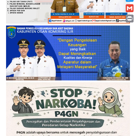
Twitt
Gmai
Print