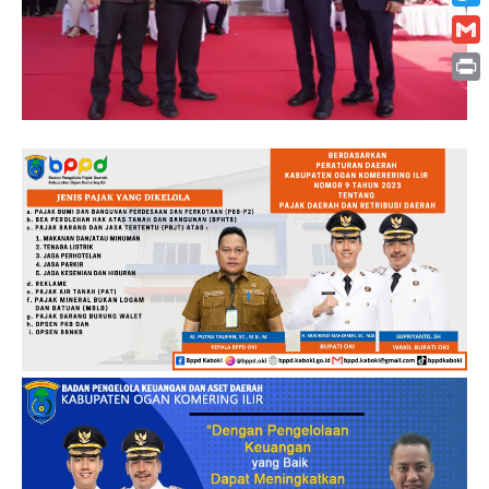
Twitt
Gmai
Print