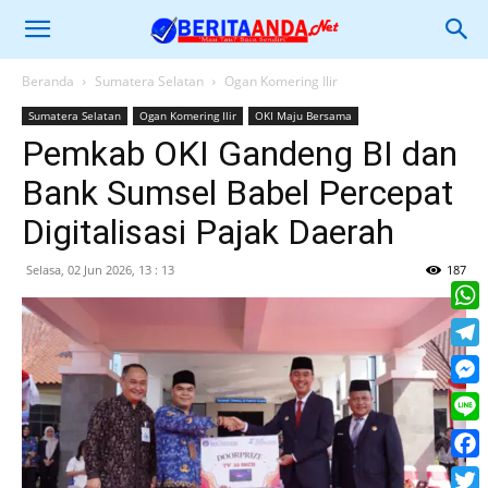
Beranda
Sumatera Selatan
Ogan Komering Ilir
Sumatera Selatan
Ogan Komering Ilir
OKI Maju Bersama
Pemkab OKI Gandeng BI dan
Bank Sumsel Babel Percepat
Digitalisasi Pajak Daerah
Selasa, 02 Jun 2026, 13 : 13
187
What
Tele
Mess
Line
Face