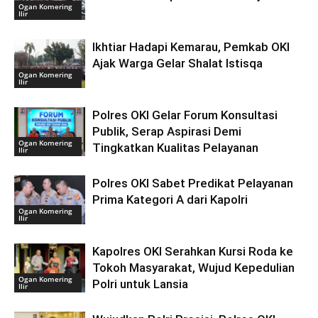
Ogan Komering
Ilir
Ikhtiar Hadapi Kemarau, Pemkab OKI
Ajak Warga Gelar Shalat Istisqa
Ogan Komering
Ilir
Polres OKI Gelar Forum Konsultasi
Publik, Serap Aspirasi Demi
Ogan Komering
Tingkatkan Kualitas Pelayanan
Ilir
Polres OKI Sabet Predikat Pelayanan
Prima Kategori A dari Kapolri
Ogan Komering
Ilir
Kapolres OKI Serahkan Kursi Roda ke
Tokoh Masyarakat, Wujud Kepedulian
Ogan Komering
Polri untuk Lansia
Ilir