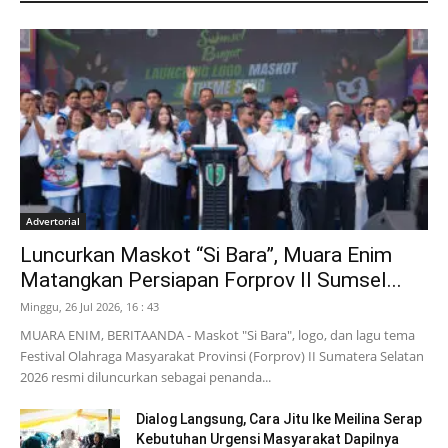
Advertorial
Luncurkan Maskot “Si Bara”, Muara Enim
Matangkan Persiapan Forprov II Sumsel...
Minggu, 26 Jul 2026, 16 : 43
MUARA ENIM, BERITAANDA - Maskot "Si Bara", logo, dan lagu tema
Festival Olahraga Masyarakat Provinsi (Forprov) II Sumatera Selatan
2026 resmi diluncurkan sebagai penanda...
Dialog Langsung, Cara Jitu Ike Meilina Serap
Kebutuhan Urgensi Masyarakat Dapilnya