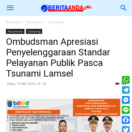
Beranda
Nusantara
Lampung
Nusantara
Lampung
Ombudsman Apresiasi
Penyelenggaraan Standar
Pelayanan Publik Pasca
Tsunami Lamsel
Rabu, 15 Mei 2019, 14 : 26
186
What
Tele
Mess
Line
Face