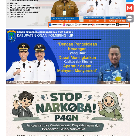
Twitt
Gmai
Print