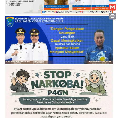
Twitt
Gmai
Print