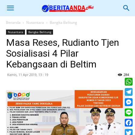
Beranda
Nusantara
Bangka Belitung
Nusantara
Bangka Belitung
Masa Reses, Rudianto Tjen
Sosialisasi 4 Pilar
Kebangsaan di Beltim
Kamis, 11 Apr 2019, 13 : 19
284
What
Tele
Mess
Line
Face