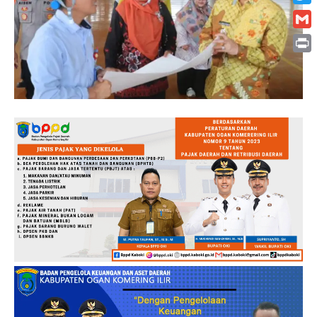
Twitt
Gmai
Print