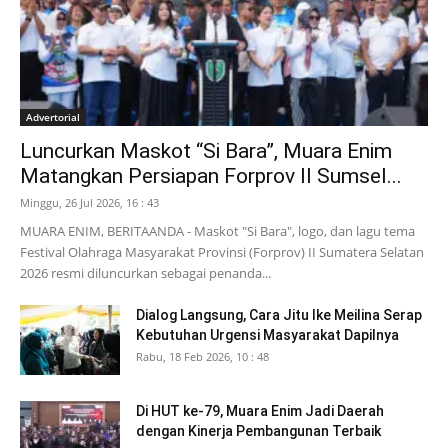
Advertorial
Luncurkan Maskot “Si Bara”, Muara Enim
Matangkan Persiapan Forprov II Sumsel...
Minggu, 26 Jul 2026, 16 : 43
MUARA ENIM, BERITAANDA - Maskot "Si Bara", logo, dan lagu tema
Festival Olahraga Masyarakat Provinsi (Forprov) II Sumatera Selatan
2026 resmi diluncurkan sebagai penanda...
Dialog Langsung, Cara Jitu Ike Meilina Serap
Kebutuhan Urgensi Masyarakat Dapilnya
Rabu, 18 Feb 2026, 10 : 48
Di HUT ke-79, Muara Enim Jadi Daerah
dengan Kinerja Pembangunan Terbaik