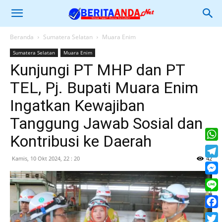
Beranda
Sumatera Selatan
Muara Enim
Sumatera Selatan
Muara Enim
Kunjungi PT MHP dan PT
TEL, Pj. Bupati Muara Enim
Ingatkan Kewajiban
Tanggung Jawab Sosial dan
Kontribusi ke Daerah
What
Kamis, 10 Okt 2024, 22 : 20
42
Tele
Mess
Line
Face