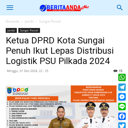
Beranda
Jambi
Sungai Penuh
Jambi
Sungai Penuh
Ketua DPRD Kota Sungai
Penuh Ikut Lepas Distribusi
Logistik PSU Pilkada 2024
Minggu, 01 Des 2024, 22 : 25
15
What
Tele
Mess
Line
Face