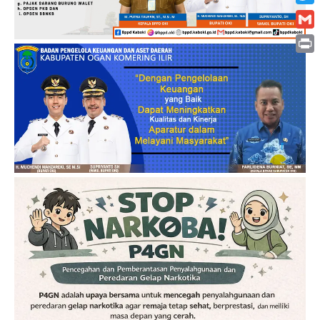
Twitt
Gmai
Print