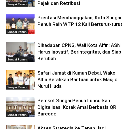
Pajak dan Retribusi
Sungai Penuh
Prestasi Membanggakan, Kota Sungai
Penuh Raih WTP 12 Kali Berturut-turut
Sungai Penuh
Dihadapan CPNS, Wali Kota Alfin: ASN
Harus Inovatif, Berintegritas, dan Siap
Berubah
Sungai Penuh
Safari Jumat di Kumun Debai, Wako
Alfin Serahkan Bantuan untuk Masjid
Nurul Huda
Sungai Penuh
Pemkot Sungai Penuh Luncurkan
Digitalisasi Kotak Amal Berbasis QR
Barcode
Sungai Penuh
Akses Strategis ke Tapan Jadi