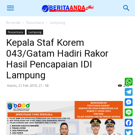
Beranda
Nusantara
Lampung
Nusantara
Lampung
Kepala Staf Korem
043/Gatam Hadiri Rakor
Hasil Pencapaian IDI
Lampung
Kamis, 21 Feb 2019, 21 : 58
272
What
Tele
Mess
Line
Face