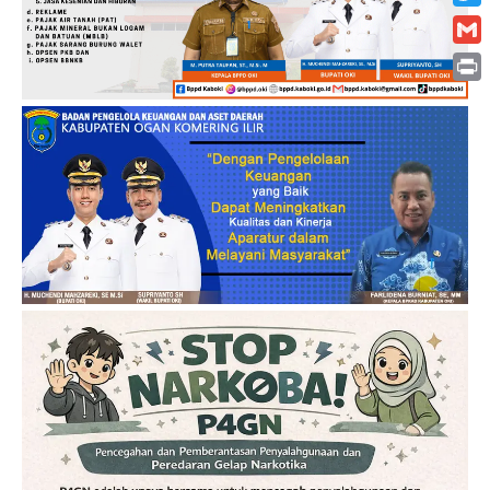
Twitt
Gmai
Print