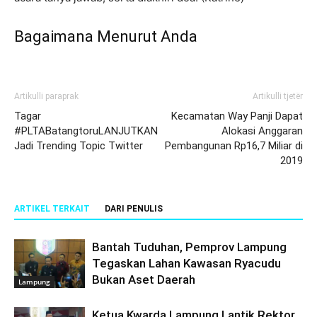
Bagaimana Menurut Anda
Artikulli paraprak
Artikulli tjetër
Tagar
Kecamatan Way Panji Dapat
#PLTABatangtoruLANJUTKAN
Alokasi Anggaran
Jadi Trending Topic Twitter
Pembangunan Rp16,7 Miliar di
2019
ARTIKEL TERKAIT
DARI PENULIS
Bantah Tuduhan, Pemprov Lampung
Tegaskan Lahan Kawasan Ryacudu
Bukan Aset Daerah
Lampung
Ketua Kwarda Lampung Lantik Rektor