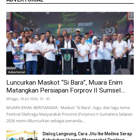
Advertorial
Luncurkan Maskot “Si Bara”, Muara Enim
Matangkan Persiapan Forprov II Sumsel...
Minggu, 26 Jul 2026, 16 : 43
MUARA ENIM, BERITAANDA - Maskot "Si Bara", logo, dan lagu tema
Festival Olahraga Masyarakat Provinsi (Forprov) II Sumatera Selatan
2026 resmi diluncurkan sebagai penanda...
Dialog Langsung, Cara Jitu Ike Meilina Serap