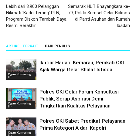
Lebih dari 3.900 Pelanggan
Semarak HUT Bhayangkara ke-
Nikmati ‘Kado Terang’ PLN,
79, Polda Sumsel Gelar Baksos
Program Diskon Tambah Daya
di Panti Asuhan dan Rumah
Resmi Berakhir
Ibadah
ARTIKEL TERKAIT
DARI PENULIS
Ikhtiar Hadapi Kemarau, Pemkab OKI
Ajak Warga Gelar Shalat Istisqa
Ogan Komering
Ilir
Polres OKI Gelar Forum Konsultasi
Publik, Serap Aspirasi Demi
Ogan Komering
Tingkatkan Kualitas Pelayanan
Ilir
Polres OKI Sabet Predikat Pelayanan
Prima Kategori A dari Kapolri
Ogan Komering
Ilir