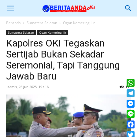
Beranda
Sumatera Selatan
Ogan Komering Ilir
Sumatera Selatan
Ogan Komering Ilir
Kapolres OKI Tegaskan
Sertijab Bukan Sekadar
Seremonial, Tapi Tanggung
Jawab Baru
Kamis, 26 Jun 2025, 19 : 16
191
What
Tele
Mess
Line
Face