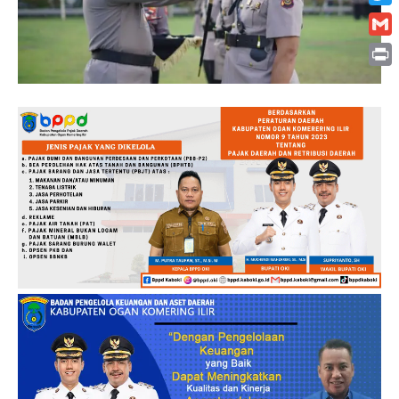
Twitt
Gmai
Print