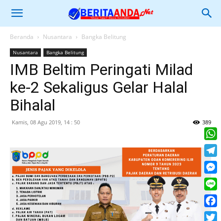
Beranda
Nusantara
Bangka Belitung
Nusantara
Bangka Belitung
IMB Beltim Peringati Milad
ke-2 Sekaligus Gelar Halal
Bihalal
Kamis, 08 Agu 2019, 14 : 50
389
What
Tele
Mess
Line
Face