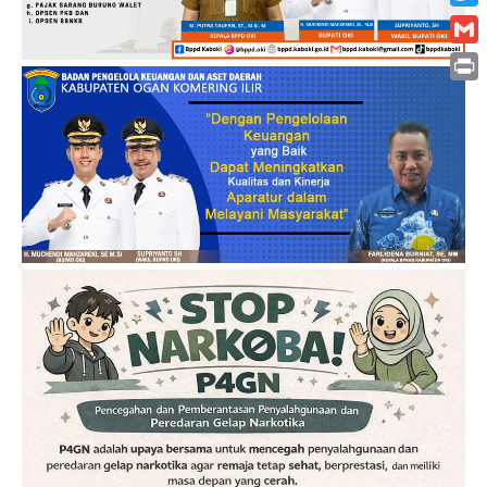
Twitt
Gmai
Print