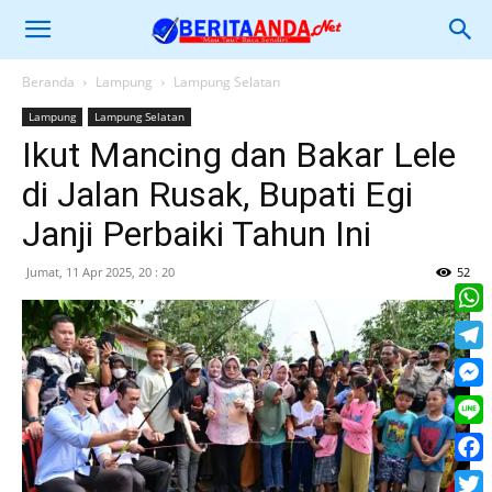
Beranda
Lampung
Lampung Selatan
Lampung
Lampung Selatan
Ikut Mancing dan Bakar Lele
di Jalan Rusak, Bupati Egi
Janji Perbaiki Tahun Ini
Jumat, 11 Apr 2025, 20 : 20
52
What
Tele
Mess
Line
Face