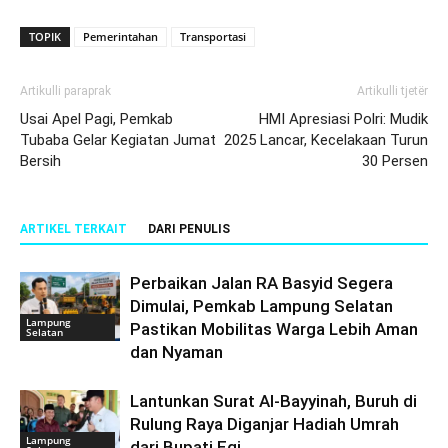
TOPIK
Pemerintahan
Transportasi
Artikulli paraprak
Artikulli tjetër
Usai Apel Pagi, Pemkab
HMI Apresiasi Polri: Mudik
Tubaba Gelar Kegiatan Jumat
2025 Lancar, Kecelakaan Turun
Bersih
30 Persen
ARTIKEL TERKAIT
DARI PENULIS
Perbaikan Jalan RA Basyid Segera
Dimulai, Pemkab Lampung Selatan
Lampung
Pastikan Mobilitas Warga Lebih Aman
Selatan
dan Nyaman
Lantunkan Surat Al-Bayyinah, Buruh di
Rulung Raya Diganjar Hadiah Umrah
Lampung
dari Bupati Egi