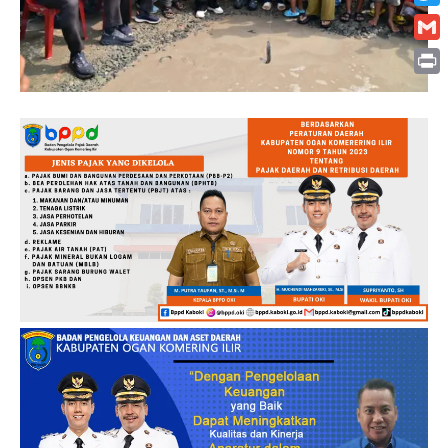
Twitt
Gmai
Print