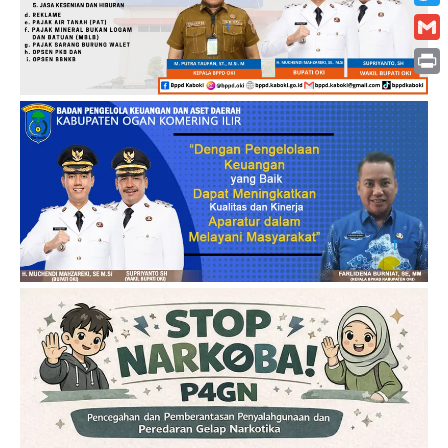
Twitt
Gmai
Print