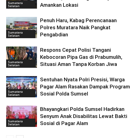
Sumatera
Amankan Lokasi
Selatan
Penuh Haru, Kabag Perencanaan
Polres Muratara Naik Pangkat
Sumatera
Pengabdian
Selatan
Respons Cepat Polisi Tangani
Kebocoran Pipa Gas di Prabumulih,
Sumatera
Situasi Aman Tanpa Korban Jiwa
Selatan
Sentuhan Nyata Polri Presisi, Warga
Pagar Alam Rasakan Dampak Program
Sumatera
Sosial Polda Sumsel
Selatan
Bhayangkari Polda Sumsel Hadirkan
Senyum Anak Disabilitas Lewat Bakti
Sumatera
Sosial di Pagar Alam
Selatan