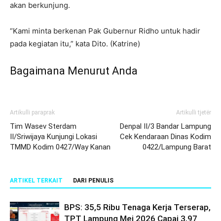
akan berkunjung.
“Kami minta berkenan Pak Gubernur Ridho untuk hadir
pada kegiatan itu,” kata Dito. (Katrine)
Bagaimana Menurut Anda
Artikulli paraprak
Artikulli tjetër
Tim Wasev Sterdam
Denpal II/3 Bandar Lampung
II/Sriwijaya Kunjungi Lokasi
Cek Kendaraan Dinas Kodim
TMMD Kodim 0427/Way Kanan
0422/Lampung Barat
ARTIKEL TERKAIT
DARI PENULIS
BPS: 35,5 Ribu Tenaga Kerja Terserap,
TPT Lampung Mei 2026 Capai 3,97