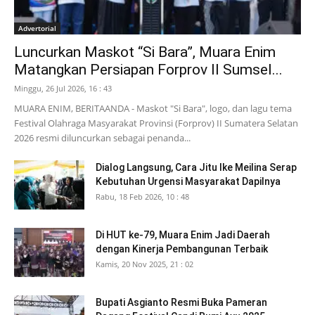
Advertorial
Luncurkan Maskot “Si Bara”, Muara Enim
Matangkan Persiapan Forprov II Sumsel...
Minggu, 26 Jul 2026, 16 : 43
MUARA ENIM, BERITAANDA - Maskot "Si Bara", logo, dan lagu tema
Festival Olahraga Masyarakat Provinsi (Forprov) II Sumatera Selatan
2026 resmi diluncurkan sebagai penanda...
Dialog Langsung, Cara Jitu Ike Meilina Serap
Kebutuhan Urgensi Masyarakat Dapilnya
Rabu, 18 Feb 2026, 10 : 48
Di HUT ke-79, Muara Enim Jadi Daerah
dengan Kinerja Pembangunan Terbaik
Kamis, 20 Nov 2025, 21 : 02
Bupati Asgianto Resmi Buka Pameran