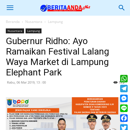
Beranda
Nusantara
Lampung
Nusantara
Lampung
Gubernur Ridho: Ayo
Ramaikan Festival Lalang
Waya Market di Lampung
Elephant Park
Rabu, 06 Mar 2019, 13 : 00
173
What
Tele
Mess
Line
Face