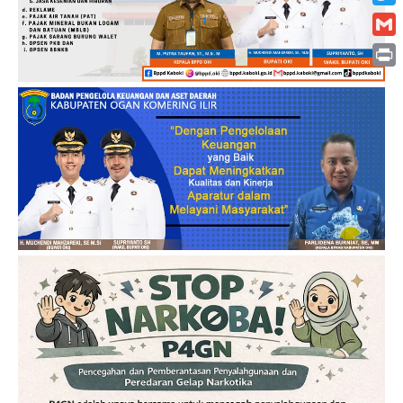
Twitt
Gmai
Print