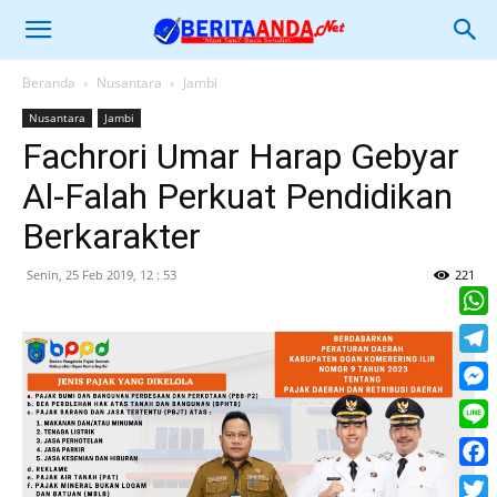
Beranda
Nusantara
Jambi
Nusantara
Jambi
Fachrori Umar Harap Gebyar
Al-Falah Perkuat Pendidikan
Berkarakter
Senin, 25 Feb 2019, 12 : 53
221
What
Tele
Mess
Line
Face