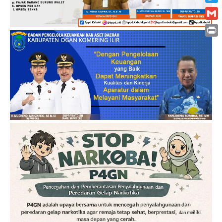
Twitt
Gmai
Print