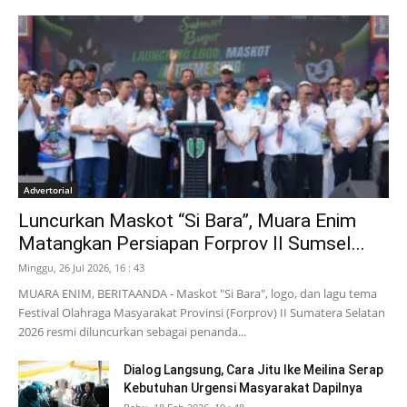
Advertorial
Luncurkan Maskot “Si Bara”, Muara Enim
Matangkan Persiapan Forprov II Sumsel...
Minggu, 26 Jul 2026, 16 : 43
MUARA ENIM, BERITAANDA - Maskot "Si Bara", logo, dan lagu tema
Festival Olahraga Masyarakat Provinsi (Forprov) II Sumatera Selatan
2026 resmi diluncurkan sebagai penanda...
Dialog Langsung, Cara Jitu Ike Meilina Serap
Kebutuhan Urgensi Masyarakat Dapilnya