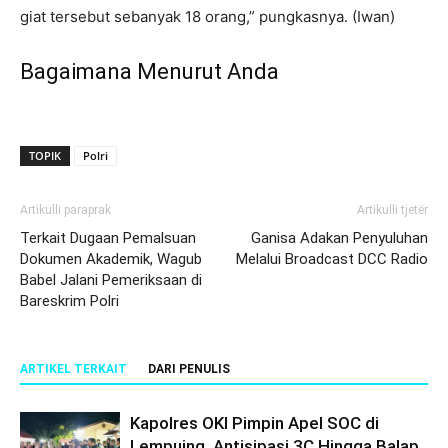
giat tersebut sebanyak 18 orang,” pungkasnya. (Iwan)
Bagaimana Menurut Anda
TOPIK
Polri
Artikulli paraprak
Artikulli tjetër
Terkait Dugaan Pemalsuan
Ganisa Adakan Penyuluhan
Dokumen Akademik, Wagub
Melalui Broadcast DCC Radio
Babel Jalani Pemeriksaan di
Bareskrim Polri
ARTIKEL TERKAIT
DARI PENULIS
Kapolres OKI Pimpin Apel SOC di
Lempuing, Antisipasi 3C Hingga Balap