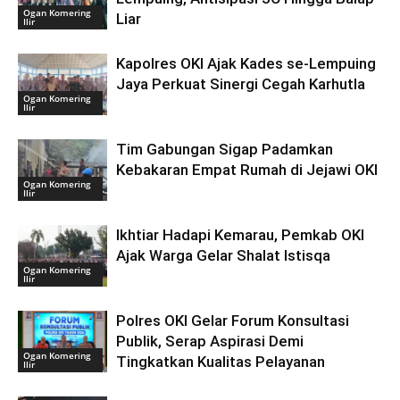
Ogan Komering
Liar
Ilir
Kapolres OKI Ajak Kades se-Lempuing
Jaya Perkuat Sinergi Cegah Karhutla
Ogan Komering
Ilir
Tim Gabungan Sigap Padamkan
Kebakaran Empat Rumah di Jejawi OKI
Ogan Komering
Ilir
Ikhtiar Hadapi Kemarau, Pemkab OKI
Ajak Warga Gelar Shalat Istisqa
Ogan Komering
Ilir
Polres OKI Gelar Forum Konsultasi
Publik, Serap Aspirasi Demi
Ogan Komering
Tingkatkan Kualitas Pelayanan
Ilir