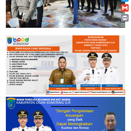
Twitt
Gmai
Print