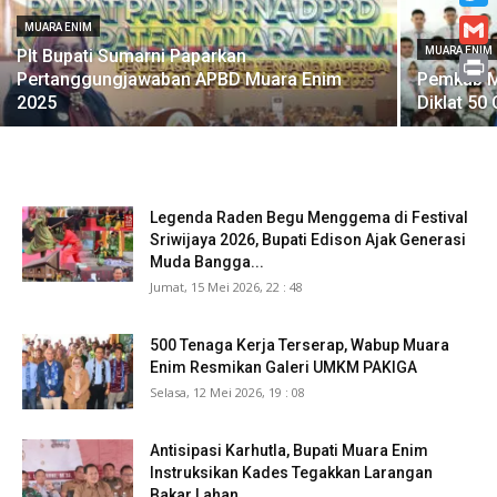
Twitt
MUARA ENIM
MUARA ENIM
Plt Bupati Sumarni Paparkan
Gmai
Pertanggungjawaban APBD Muara Enim
Pemkab M
Print
2025
Diklat 50
Legenda Raden Begu Menggema di Festival
Sriwijaya 2026, Bupati Edison Ajak Generasi
Muda Bangga...
Jumat, 15 Mei 2026, 22 : 48
500 Tenaga Kerja Terserap, Wabup Muara
Enim Resmikan Galeri UMKM PAKIGA
Selasa, 12 Mei 2026, 19 : 08
Antisipasi Karhutla, Bupati Muara Enim
Instruksikan Kades Tegakkan Larangan
Bakar Lahan