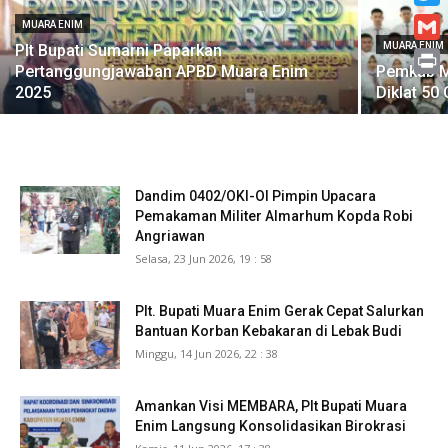
Twitt
MUARA ENIM
MUARA ENIM
Plt Bupati Sumarni Paparkan
Gmai
Pertanggungjawaban APBD Muara Enim
Pemkab M
Print
2025
Diklat 50
Dandim 0402/OKI-OI Pimpin Upacara
Pemakaman Militer Almarhum Kopda Robi
Angriawan
Selasa, 23 Jun 2026, 19 : 58
Plt. Bupati Muara Enim Gerak Cepat Salurkan
Bantuan Korban Kebakaran di Lebak Budi
Minggu, 14 Jun 2026, 22 : 38
Amankan Visi MEMBARA, Plt Bupati Muara
Enim Langsung Konsolidasikan Birokrasi