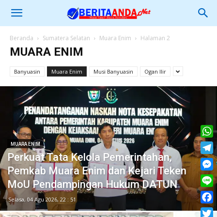
Beranda
Sumatera Selatan
Muara Enim
Halaman 2
MUARA ENIM
Banyuasin
Muara Enim
Musi Banyuasin
Ogan Ilir
What
MUARA ENIM
Perkuat Tata Kelola Pemerintahan,
Tele
Pemkab Muara Enim dan Kejari Teken
Mess
MoU Pendampingan Hukum DATUN
Line
Selasa, 04 Agu 2026, 22 : 51
Face