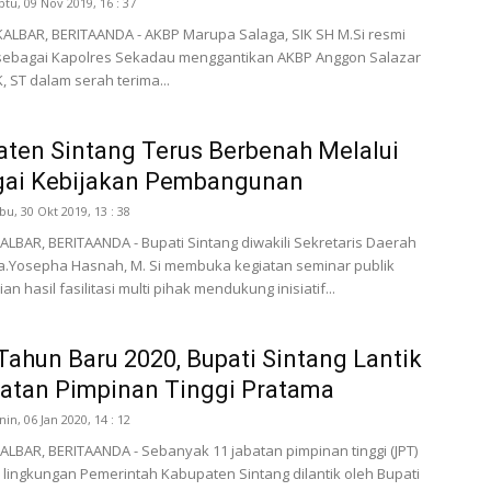
btu, 09 Nov 2019, 16 : 37
ALBAR, BERITAANDA - AKBP Marupa Salaga, SIK SH M.Si resmi
sebagai Kapolres Sekadau menggantikan AKBP Anggon Salazar
K, ST dalam serah terima...
ten Sintang Terus Berbenah Melalui
gai Kebijakan Pembangunan
bu, 30 Okt 2019, 13 : 38
LBAR, BERITAANDA - Bupati Sintang diwakili Sekretaris Daerah
a.Yosepha Hasnah, M. Si membuka kegiatan seminar publik
 hasil fasilitasi multi pihak mendukung inisiatif...
Tahun Baru 2020, Bupati Sintang Lantik
atan Pimpinan Tinggi Pratama
nin, 06 Jan 2020, 14 : 12
LBAR, BERITAANDA - Sebanyak 11 jabatan pimpinan tinggi (JPT)
 lingkungan Pemerintah Kabupaten Sintang dilantik oleh Bupati