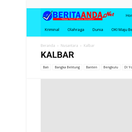
BERI
Ho
Kriminal
Olahraga
Dunia
OKI Maju B
Beranda
Nusantara
Kalbar
KALBAR
Bali
Bangka Belitung
Banten
Bengkulu
DI Y