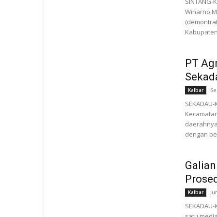
SINTANG-KA
Winarno,M
(demontrat
Kabupaten 
PT Agr
Sekad
Se
Kalbar
SEKADAU-K
Kecamatan
daerahnya
dengan ber
Galian
Prose
Ju
Kalbar
SEKADAU-K
satu medi