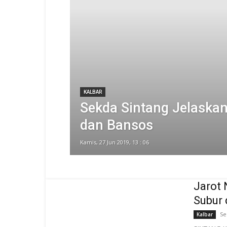
KALBAR
Sekda Sintang Jelaska
dan Bansos
Kamis, 27 Jun 2019, 13 : 06
Jarot 
Subur 
Se
Kalbar