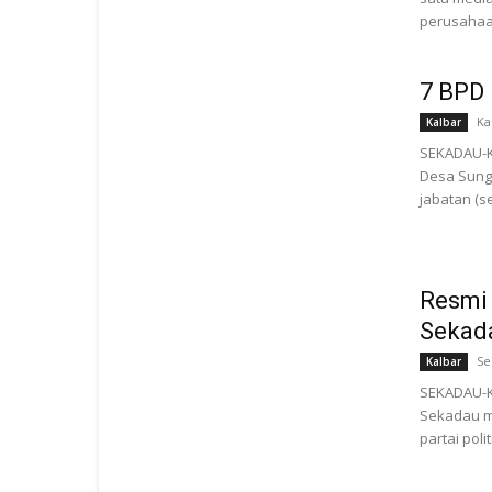
perusahaan
7 BPD 
Ka
Kalbar
SEKADAU-K
Desa Sunga
jabatan (se
Resmi 
Sekad
Se
Kalbar
SEKADAU-K
Sekadau m
partai poli