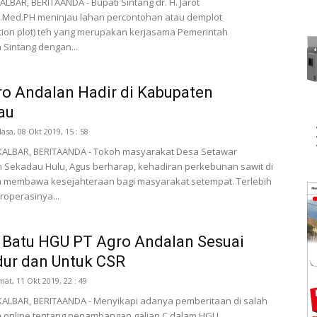
LBAR, BERITAANDA - Bupati Sintang dr. H. Jarot
.Med.PH meninjau lahan percontohan atau demplot
ion plot) teh yang merupakan kerjasama Pemerintah
Sintang dengan...
o Andalan Hadir di Kabupaten
au
lasa, 08 Okt 2019, 15 : 58
ALBAR, BERITAANDA - Tokoh masyarakat Desa Setawar
 Sekadau Hulu, Agus berharap, kehadiran perkebunan sawit di
 membawa kesejahteraan bagi masyarakat setempat. Terlebih
operasinya...
 Batu HGU PT Agro Andalan Sesuai
dur dan Untuk CSR
mat, 11 Okt 2019, 22 : 49
ALBAR, BERITAANDA - Menyikapi adanya pemberitaan di salah
a online tentang penambangan galian C dalam HGU