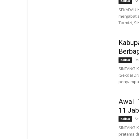
Sa
Kalbar
SEKADAU-K
menjabat 
Tarmizi, SI
Kabupa
Berba
Ra
Kalbar
SINTANG-KA
(Sekda) Dr
penyampaian
Awali 
11 Jab
Se
Kalbar
SINTANG-KA
pratama di