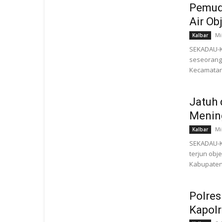
Pemud
Air Ob
Mi
Kalbar
SEKADAU-K
seseorang 
Kecamatan
Jatuh 
Menin
Mi
Kalbar
SEKADAU-KA
terjun obj
Kabupaten 
Polre
Kapolr