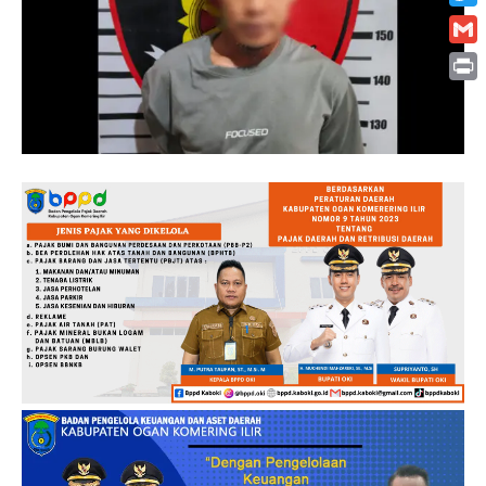
Twitt
Gmai
Print