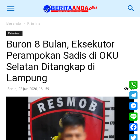
Beranda
Kriminal
Kriminal
Buron 8 Bulan, Eksekutor
Perampokan Sadis di OKU
Selatan Ditangkap di
Lampung
Senin, 22 Jun 2026, 16 : 59
34
What
Tele
Mess
Line
Face