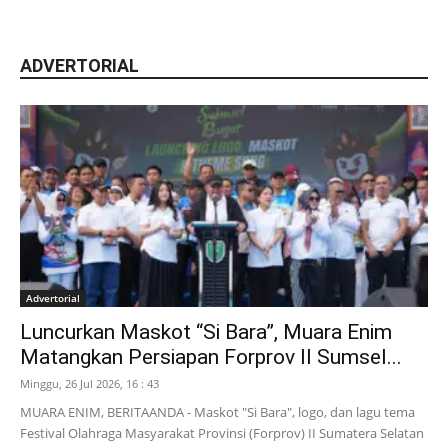
ADVERTORIAL
Advertorial
Luncurkan Maskot “Si Bara”, Muara Enim
Matangkan Persiapan Forprov II Sumsel...
Minggu, 26 Jul 2026, 16 : 43
MUARA ENIM, BERITAANDA - Maskot "Si Bara", logo, dan lagu tema
Festival Olahraga Masyarakat Provinsi (Forprov) II Sumatera Selatan