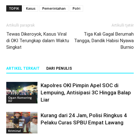
TOPIK
Kasus
Pemerintahan
Polri
Artikulli paraprak
Artikulli tjetër
Tewas Dikeroyok, Kasus Viral
Tiga Kali Gagal Berumah
di OKI Terungkap dalam Waktu
Tangga, Dandik Habisi Nyawa
Singkat
Burnio
ARTIKEL TERKAIT
DARI PENULIS
Kapolres OKI Pimpin Apel SOC di
Lempuing, Antisipasi 3C Hingga Balap
Ogan Komering
Liar
Ilir
Kurang dari 24 Jam, Polisi Ringkus 4
Pelaku Curas SPBU Empat Lawang
Kriminal