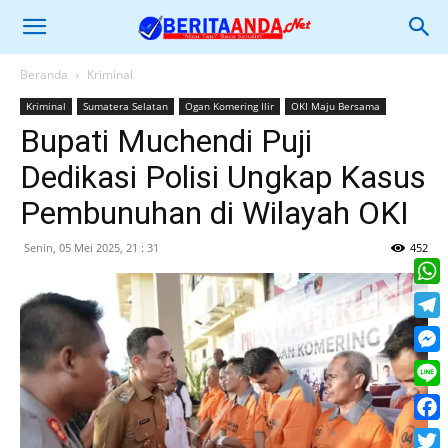
Beranda
Kriminal
Kriminal
Sumatera Selatan
Ogan Komering Ilir
OKI Maju Bersama
Bupati Muchendi Puji
Dedikasi Polisi Ungkap Kasus
Pembunuhan di Wilayah OKI
Senin, 05 Mei 2025, 21 : 31
452
What
Tele
Mess
Line
Face