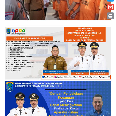
Twitt
Gmai
Print