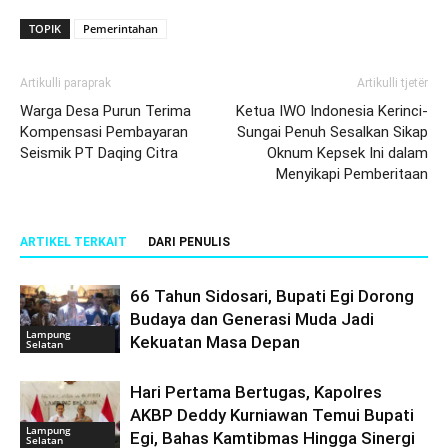
TOPIK
Pemerintahan
Artikulli paraprak
Artikulli tjetër
Warga Desa Purun Terima
Ketua IWO Indonesia Kerinci-
Kompensasi Pembayaran
Sungai Penuh Sesalkan Sikap
Seismik PT Daqing Citra
Oknum Kepsek Ini dalam
Menyikapi Pemberitaan
ARTIKEL TERKAIT
DARI PENULIS
66 Tahun Sidosari, Bupati Egi Dorong
Budaya dan Generasi Muda Jadi
Lampung
Kekuatan Masa Depan
Selatan
Hari Pertama Bertugas, Kapolres
AKBP Deddy Kurniawan Temui Bupati
Lampung
Egi, Bahas Kamtibmas Hingga Sinergi
Selatan