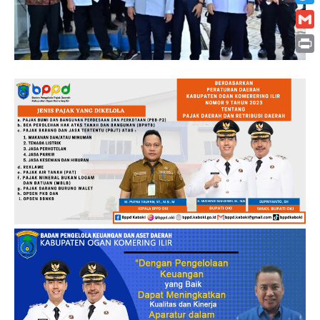
Twitt
Gmai
Print