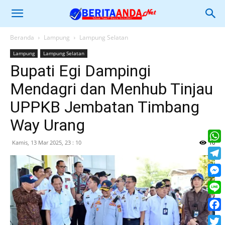
Beranda
Lampung
Lampung Selatan
Lampung
Lampung Selatan
Bupati Egi Dampingi
Mendagri dan Menhub Tinjau
UPPKB Jembatan Timbang
Way Urang
Kamis, 13 Mar 2025, 23 : 10
16
What
Tele
Mess
Line
Face