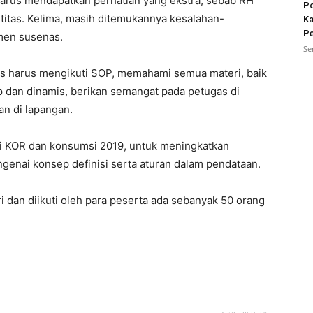
harus mendapatkan perhatian yang ekstra, sebab RH
Po
ntitas. Kelima, masih ditemukannya kesalahan-
Ka
Pe
umen susenas.
Se
gas harus mengikuti SOP, memahami semua materi, baik
 dan dinamis, berikan semangat pada petugas di
an di lapangan.
ni KOR dan konsumsi 2019, untuk meningkatkan
nai konsep definisi serta aturan dalam pendataan.
ri dan diikuti oleh para peserta ada sebanyak 50 orang