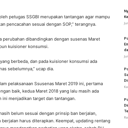
Ny
 oleh petugas SSGBI merupakan tantangan agar mampu
Ke
Ju
kan pencacahan sesuai dengan SOP,” terangnya.
apa perubahan dibandingkan dengan susenas Maret
Po
Em
upun kuisioner konsumsi.
da
Ju
 yang berbeda, dan pada kuisioner konsumsi ada
as sebelumnya,” ucap dia.
Po
Sa
Di
alam pelaksanaan Ssusenas Maret 2019 ini, pertama
Ka
ngan baik, kedua Maret 2018 yang lalu masih ada
ini menjadikan target dan tantangan.
Po
Di
Te
asih belum sesuai dengan prinsip ban berjalan,
Ra
berjalan harus diterapkan. Keempat, updating rentang