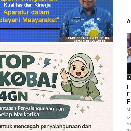
A
A
L
E
F
Mi
MU
da
(F