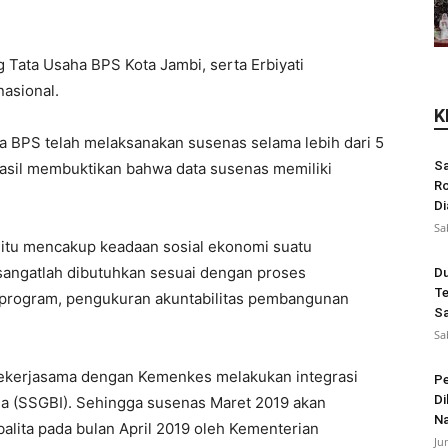
Tata Usaha BPS Kota Jambi, serta Erbiyati
asional.
K
 BPS telah melaksanakan susenas selama lebih dari 5
Sa
rhasil membuktikan bahwa data susenas memiliki
Ro
Di
Sa
, itu mencakup keadaan sosial ekonomi suatu
 sangatlah dibutuhkan sesuai dengan proses
Du
Te
 program, pengukuran akuntabilitas pembangunan
Sa
Sa
ekerjasama dengan Kemenkes melakukan integrasi
Pe
Di
esia (SSGBI). Sehingga susenas Maret 2019 akan
N
balita pada bulan April 2019 oleh Kementerian
Ju