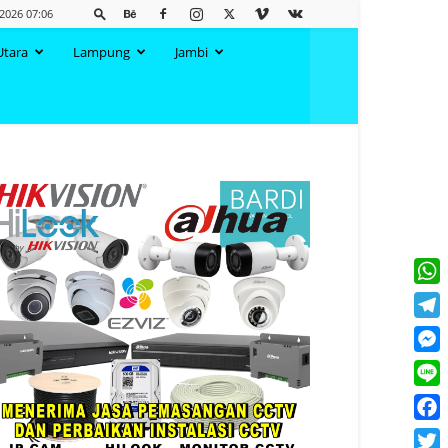
 2026 07:06
Utara
Lampung
Jambi
What
Tele
Mess
Line
Face