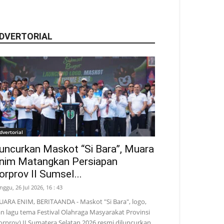
DVERTORIAL
dvertorial
uncurkan Maskot “Si Bara”, Muara
nim Matangkan Persiapan
orprov II Sumsel...
nggu, 26 Jul 2026, 16 : 43
ARA ENIM, BERITAANDA - Maskot "Si Bara", logo,
n lagu tema Festival Olahraga Masyarakat Provinsi
orprov) II Sumatera Selatan 2026 resmi diluncurkan