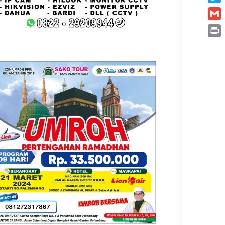
Twitt
Gmai
Print