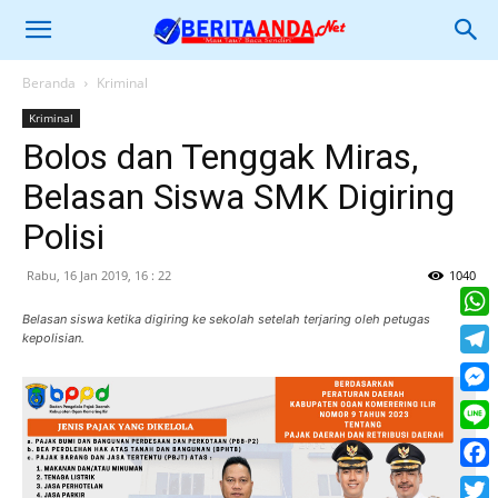
Beranda
Kriminal
Kriminal
Bolos dan Tenggak Miras,
Belasan Siswa SMK Digiring
Polisi
Rabu, 16 Jan 2019, 16 : 22
1040
Belasan siswa ketika digiring ke sekolah setelah terjaring oleh petugas
What
kepolisian.
Tele
Mess
Line
Face