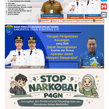
Twitt
Gmai
Print