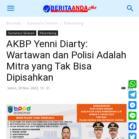
Beranda
Sumatera Selatan
Palembang
Sumatera Selatan
Palembang
AKBP Yenni Diarty:
Wartawan dan Polisi Adalah
Mitra yang Tak Bisa
Dipisahkan
Senin, 20 Nov 2023, 13 : 21
335
What
Tele
Mess
Line
Face