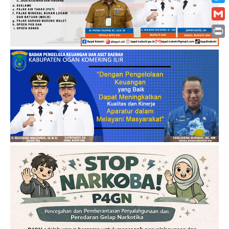
Twitt
Gmai
Print