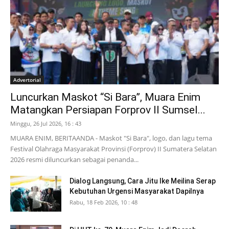
Advertorial
Luncurkan Maskot “Si Bara”, Muara Enim
Matangkan Persiapan Forprov II Sumsel...
Minggu, 26 Jul 2026, 16 : 43
MUARA ENIM, BERITAANDA - Maskot "Si Bara", logo, dan lagu tema
Festival Olahraga Masyarakat Provinsi (Forprov) II Sumatera Selatan
2026 resmi diluncurkan sebagai penanda...
Dialog Langsung, Cara Jitu Ike Meilina Serap
Kebutuhan Urgensi Masyarakat Dapilnya
Rabu, 18 Feb 2026, 10 : 48