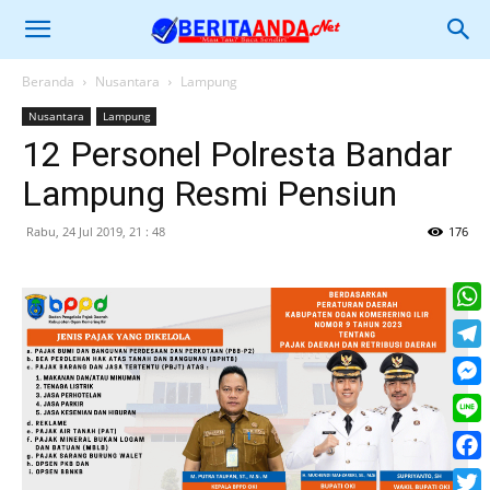
Beranda
Nusantara
Lampung
Nusantara
Lampung
12 Personel Polresta Bandar
Lampung Resmi Pensiun
Rabu, 24 Jul 2019, 21 : 48
176
What
Tele
Mess
Line
Face