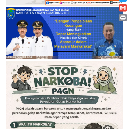
Twitt
Gmai
Print