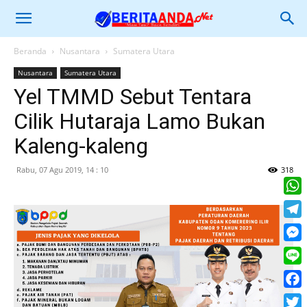
Beranda
Nusantara
Sumatera Utara
Nusantara
Sumatera Utara
Yel TMMD Sebut Tentara
Cilik Hutaraja Lamo Bukan
Kaleng-kaleng
Rabu, 07 Agu 2019, 14 : 10
318
What
Tele
Mess
Line
Face