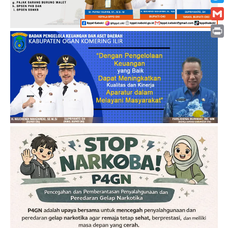
Twitt
Gmai
Print