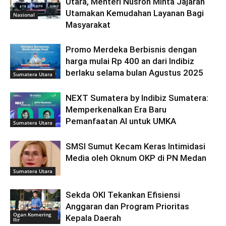
Utara, Menteri Nusron Minta Jajaran
Utamakan Kemudahan Layanan Bagi
Nasional
Masyarakat
Promo Merdeka Berbisnis dengan
harga mulai Rp 400 an dari Indibiz
berlaku selama bulan Agustus 2025
Sumatera Utara
NEXT Sumatera by Indibiz Sumatera:
Memperkenalkan Era Baru
Pemanfaatan AI untuk UMKA
Sumatera Utara
SMSI Sumut Kecam Keras Intimidasi
Media oleh Oknum OKP di PN Medan
Sumatera Utara
Sekda OKI Tekankan Efisiensi
Anggaran dan Program Prioritas
Ogan Komering
Kepala Daerah
Ilir