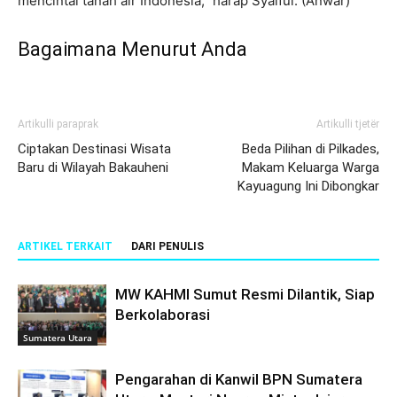
mencintai tanah air Indonesia,” harap Syaiful. (Anwar)
Bagaimana Menurut Anda
Artikulli paraprak
Artikulli tjetër
Ciptakan Destinasi Wisata
Beda Pilihan di Pilkades,
Baru di Wilayah Bakauheni
Makam Keluarga Warga
Kayuagung Ini Dibongkar
ARTIKEL TERKAIT
DARI PENULIS
MW KAHMI Sumut Resmi Dilantik, Siap
Berkolaborasi
Sumatera Utara
Pengarahan di Kanwil BPN Sumatera