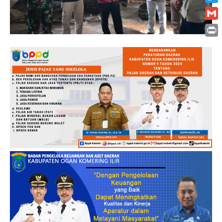
Twitt
Gmai
Print