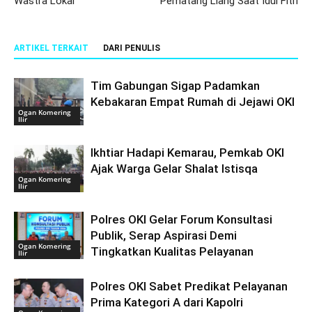
Wastra Lokal
Pematang Liang Saat Idul Fitri
ARTIKEL TERKAIT
DARI PENULIS
Tim Gabungan Sigap Padamkan
Kebakaran Empat Rumah di Jejawi OKI
Ogan Komering
Ilir
Ikhtiar Hadapi Kemarau, Pemkab OKI
Ajak Warga Gelar Shalat Istisqa
Ogan Komering
Ilir
Polres OKI Gelar Forum Konsultasi
Publik, Serap Aspirasi Demi
Ogan Komering
Tingkatkan Kualitas Pelayanan
Ilir
Polres OKI Sabet Predikat Pelayanan
Prima Kategori A dari Kapolri