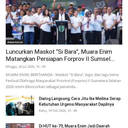
Advertorial
Luncurkan Maskot “Si Bara”, Muara Enim
Matangkan Persiapan Forprov II Sumsel...
Minggu, 26 Jul 2026, 16 : 43
MUARA ENIM, BERITAANDA - Maskot "Si Bara", logo, dan lagu tema
Festival Olahraga Masyarakat Provinsi (Forprov) II Sumatera Selatan
2026 resmi diluncurkan sebagai penanda...
Dialog Langsung, Cara Jitu Ike Meilina Serap
Kebutuhan Urgensi Masyarakat Dapilnya
Rabu, 18 Feb 2026, 10 : 48
Di HUT ke-79, Muara Enim Jadi Daerah