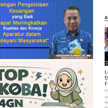
A
A
L
E
F
Mi
MU
da
(F