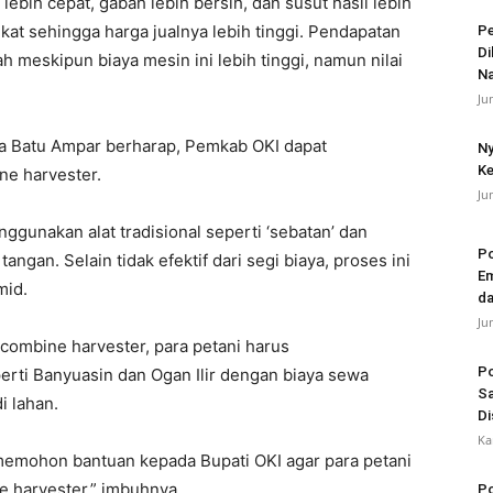
lebih cepat, gabah lebih bersih, dan susut hasil lebih
kat sehingga harga jualnya lebih tinggi. Pendapatan
Pe
Di
 meskipun biaya mesin ini lebih tinggi, namun nilai
N
Ju
a Batu Ampar berharap, Pemkab OKI dapat
Ny
Ke
ne harvester.
Ju
ggunakan alat tradisional seperti ‘sebatan’ dan
Po
tangan. Selain tidak efektif dari segi biaya, proses ini
Em
mid.
da
Ju
mbine harvester, para petani harus
Po
erti Banyuasin dan Ogan Ilir dengan biaya sewa
Sa
i lahan.
Di
Ka
 memohon bantuan kepada Bupati OKI agar para petani
 harvester,” imbuhnya.
Po