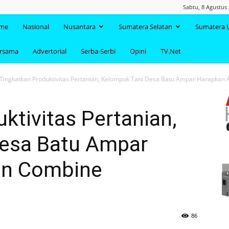
Sabtu, 8 Agustus
TAANDA.NET
me
Nasional
Nusantara
Sumatera Selatan
Sumatera 
ersama
Advertorial
Serba-Serbi
Opini
TV.Net
Tingkatkan Produktivitas Pertanian, Kelompok Tani Desa Batu Ampar Harapkan 
ktivitas Pertanian,
esa Batu Ampar
an Combine
86