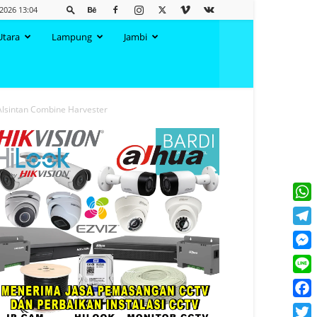
 2026 13:04
Utara
Lampung
Jambi
Alsintan Combine Harvester
What
Tele
Mess
Line
Face