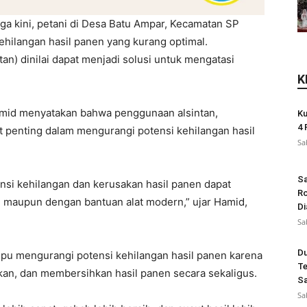
ga kini, petani di Desa Batu Ampar, Kecamatan SP
hilangan hasil panen yang kurang optimal.
an) dinilai dapat menjadi solusi untuk mengatasi
K
amid menyatakan bahwa penggunaan alsintan,
Ku
4 
 penting dalam mengurangi potensi kehilangan hasil
Sa
Sa
nsi kehilangan dan kerusakan hasil panen dapat
Ro
al maupun dengan bantuan alat modern,” ujar Hamid,
Di
Sa
Du
pu mengurangi potensi kehilangan hasil panen karena
Te
n, dan membersihkan hasil panen secara sekaligus.
Sa
Sa