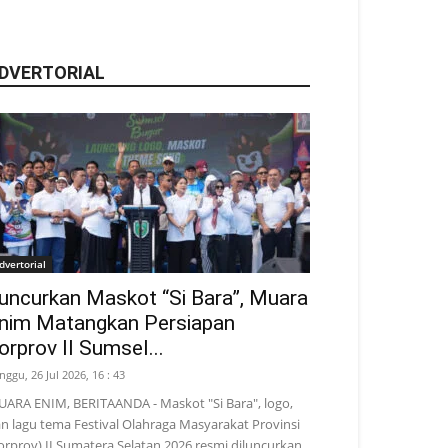
DVERTORIAL
dvertorial
uncurkan Maskot “Si Bara”, Muara
nim Matangkan Persiapan
orprov II Sumsel...
nggu, 26 Jul 2026, 16 : 43
ARA ENIM, BERITAANDA - Maskot "Si Bara", logo,
n lagu tema Festival Olahraga Masyarakat Provinsi
orprov) II Sumatera Selatan 2026 resmi diluncurkan