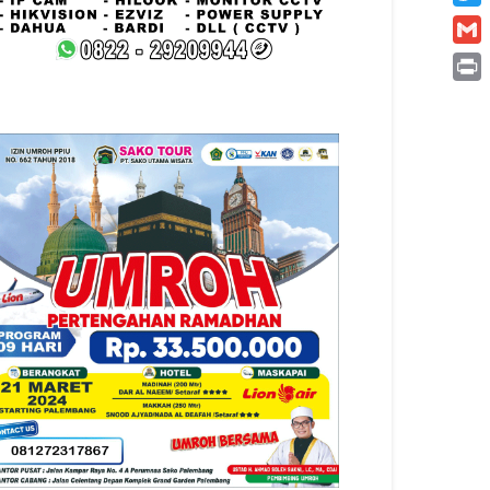
Twitt
Gmai
Print