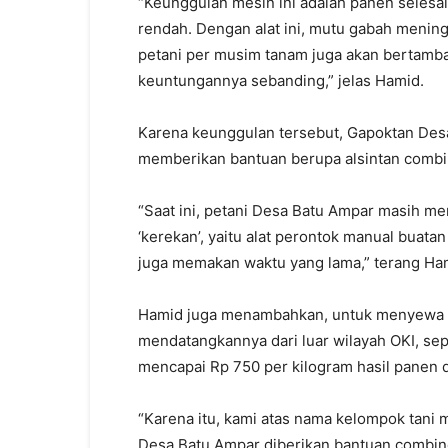
“Keunggulan mesin ini adalah panen selesai 
rendah. Dengan alat ini, mutu gabah mening
petani per musim tanam juga akan bertambah
keuntungannya sebanding,” jelas Hamid.
Karena keunggulan tersebut, Gapoktan Des
memberikan bantuan berupa alsintan combi
“Saat ini, petani Desa Batu Ampar masih men
‘kerekan’, yaitu alat perontok manual buatan 
juga memakan waktu yang lama,” terang Ha
Hamid juga menambahkan, untuk menyewa co
mendatangkannya dari luar wilayah OKI, sep
mencapai Rp 750 per kilogram hasil panen d
“Karena itu, kami atas nama kelompok tani
Desa Batu Ampar diberikan bantuan combine