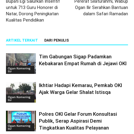
Bupati Egi Salurkan Insentif
Pererat Silaturahmi, Wabup
untuk 713 Guru Honorer di
Ogan Ilir Serahkan Bantuan
Natar, Dorong Peningkatan
dalam Safari Ramadan
Kualitas Pendidikan
ARTIKEL TERKAIT
DARI PENULIS
Tim Gabungan Sigap Padamkan
Kebakaran Empat Rumah di Jejawi OKI
Ogan Komering
Ilir
Ikhtiar Hadapi Kemarau, Pemkab OKI
Ajak Warga Gelar Shalat Istisqa
Ogan Komering
Ilir
Polres OKI Gelar Forum Konsultasi
Publik, Serap Aspirasi Demi
Ogan Komering
Tingkatkan Kualitas Pelayanan
Ilir