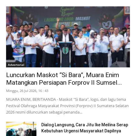
Advertorial
Luncurkan Maskot “Si Bara”, Muara Enim
Matangkan Persiapan Forprov II Sumsel...
Minggu, 26 Jul 2026, 16 : 43
MUARA ENIM, BERITAANDA - Maskot "Si Bara", logo, dan lagu tema
Festival Olahraga Masyarakat Provinsi (Forprov) II Sumatera Selatan
2026 resmi diluncurkan sebagai penanda...
Dialog Langsung, Cara Jitu Ike Meilina Serap
Kebutuhan Urgensi Masyarakat Dapilnya