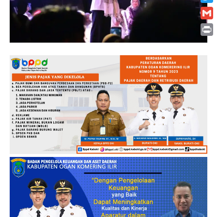
Twitt
Gmai
Print