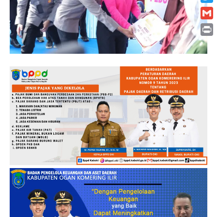
Twitt
Gmai
Print