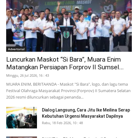
Advertorial
Luncurkan Maskot “Si Bara”, Muara Enim
Matangkan Persiapan Forprov II Sumsel...
Minggu, 26 Jul 2026, 16 : 43
MUARA ENIM, BERITAANDA - Maskot "Si Bara", logo, dan lagu tema
Festival Olahraga Masyarakat Provinsi (Forprov) II Sumatera Selatan
2026 resmi diluncurkan sebagai penanda...
Dialog Langsung, Cara Jitu Ike Meilina Serap
Kebutuhan Urgensi Masyarakat Dapilnya
Rabu, 18 Feb 2026, 10 : 48