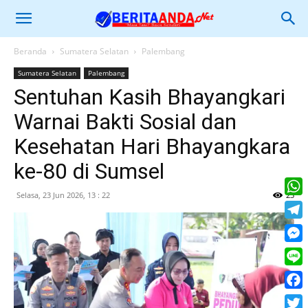
Beranda
Sumatera Selatan
Palembang
Sumatera Selatan
Palembang
Sentuhan Kasih Bhayangkari
Warnai Bakti Sosial dan
Kesehatan Hari Bhayangkara
ke-80 di Sumsel
Selasa, 23 Jun 2026, 13 : 22
23
What
Tele
Mess
Line
Face