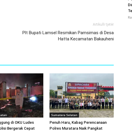
Di
Te
Ra
Artikulli tjetër
Plt Bupati Lamsel Resmikan Pamsimas di Desa
Hatta Kecamatan Bakauheni
latan
Sumatera Selatan
gung di OKU Ludes
Penuh Haru, Kabag Perencanaan
olisi Bergerak Cepat
Polres Muratara Naik Pangkat