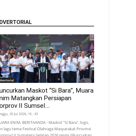
DVERTORIAL
dvertorial
uncurkan Maskot “Si Bara”, Muara
nim Matangkan Persiapan
orprov II Sumsel...
nggu, 26 Jul 2026, 16 : 43
ARA ENIM, BERITAANDA - Maskot "Si Bara", logo,
n lagu tema Festival Olahraga Masyarakat Provinsi
orprov) II Sumatera Selatan 2026 resmi diluncurkan