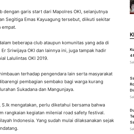
b dengan garis start dari Mapolres OKI, selanjutnya
man Segitiga Emas Kayuagung tersebut, diikuti sekitar
 empat.
K
dalam beberapa club ataupun komunitas yang ada di
Ku
r Sriwijaya OKI dan lainnya ini, juga tampak hadir
4 
al Lalulintas OKI 2019.
Sa
an himbauan terhadap pengendara lain serta masyarakat
Sa
uga dibarengi pembagian sembako bagi warga kurang
Ro
elurahan Sukadana dan Mangunjaya.
Di
Sa
, S.Ik mengatakan, perlu diketahui bersama bahwa
Du
m rangkaian kegiatan milenial road safety festival.
Te
ilayah Indonesia. Yang sudah mulai dilaksanakan sejak
Sa
endatang.
Sa