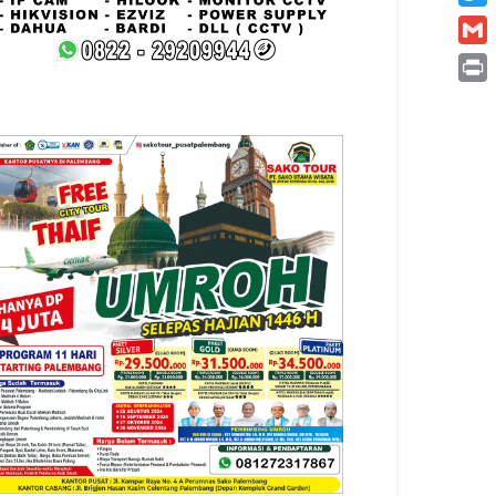
Twitt
Gmai
Print