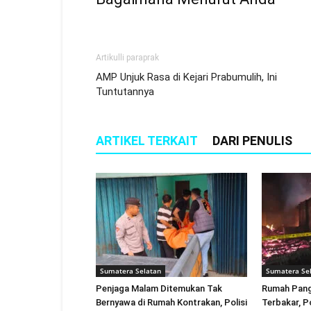
Artikulli paraprak
AMP Unjuk Rasa di Kejari Prabumulih, Ini
Tuntutannya
ARTIKEL TERKAIT
DARI PENULIS
Sumatera Selatan
Sumatera Se
Penjaga Malam Ditemukan Tak
Rumah Pang
Bernyawa di Rumah Kontrakan, Polisi
Terbakar, P