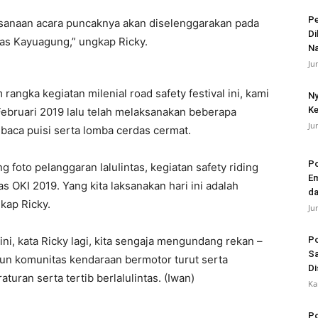
Pe
ksanaan acara puncaknya akan diselenggarakan pada
Di
mas Kayuagung,” ungkap Ricky.
N
Ju
 rangka kegiatan milenial road safety festival ini, kami
Ny
Ke
 Februari 2019 lalu telah melaksanakan beberapa
Ju
 baca puisi serta lomba cerdas cermat.
Po
g foto pelanggaran laluIintas, kegiatan safety riding
Em
as OKI 2019. Yang kita laksanakan hari ini adalah
da
gkap Ricky.
Ju
ini, kata Ricky lagi, kita sengaja mengundang rekan –
Po
Sa
pun komunitas kendaraan bermotor turut serta
Di
ran serta tertib berlalulintas. (Iwan)
Ka
Po