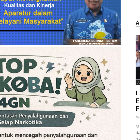
A
A
L
E
F
Mi
MU
da
(F