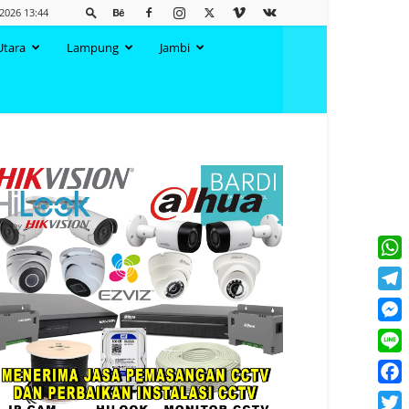
 2026 13:44
Utara
Lampung
Jambi
What
Tele
Mess
Line
Face