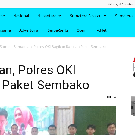
Sabtu, 8 Agustus
TAANDA.NET
me
Nasional
Nusantara
Sumatera Selatan
Sumatera 
ersama
Advertorial
Serba-Serbi
Opini
TV.Net
Sambut Ramadhan, Polres OKI Bagikan Ratusan Paket Sembako
n, Polres OKI
n Paket Sembako
67