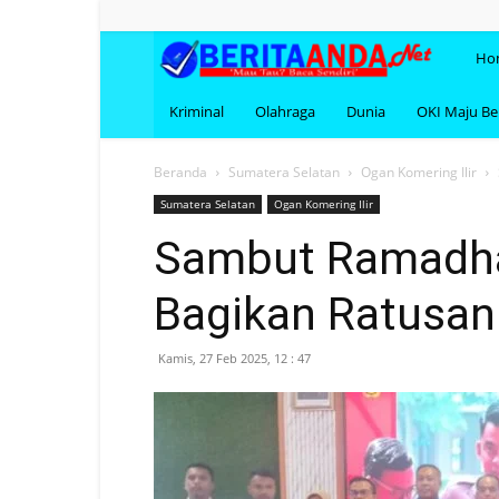
BERI
Ho
Kriminal
Olahraga
Dunia
OKI Maju B
Beranda
Sumatera Selatan
Ogan Komering Ilir
Sumatera Selatan
Ogan Komering Ilir
Sambut Ramadha
Bagikan Ratusa
Kamis, 27 Feb 2025, 12 : 47