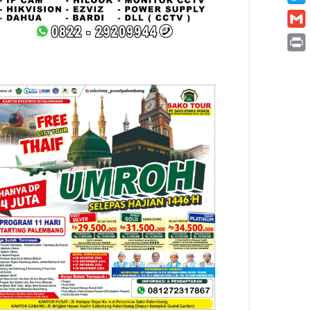
Twitt
Gmai
Print