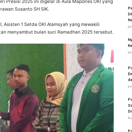
i Presisi 2025 ini digelar di Aula Mapolres OKI yang
Pe
drawan Susanto SH SIK.
Di
N
I, Asisten 1 Setda OKI Alamsyah yang mewakili
Ju
giatan menyambut bulan suci Ramadhan 2025 tersebut.
Ny
Ke
Ju
Po
Em
da
Ju
Po
Sa
Di
Ka
Po