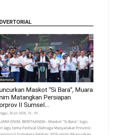
DVERTORIAL
dvertorial
uncurkan Maskot “Si Bara”, Muara
nim Matangkan Persiapan
orprov II Sumsel...
nggu, 26 Jul 2026, 16 : 43
ARA ENIM, BERITAANDA - Maskot "Si Bara", logo,
n lagu tema Festival Olahraga Masyarakat Provinsi
orprov) II Sumatera Selatan 2026 resmi diluncurkan