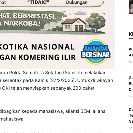
K
Ku
4 
Sa
aran Polda Sumatera Selatan (Sumsel) melakukan
Sa
 serentak pada Kamis (27/2/2025). Untuk di wilayah
Ro
es OKI telah menyiapkan sebanyak 200 paket
Di
Sa
Du
dibagikan kepada mahasiswa, aliansi BEM, aliansi
Te
 mahasiswa.
Sa
Sa