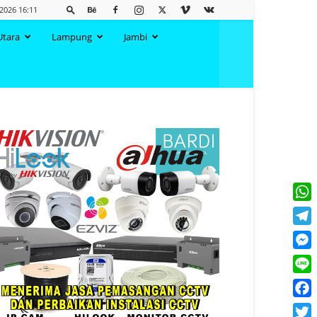
 2026 16:11
Utara
Lampung
Jambi
What
Tele
Mess
Line
Face