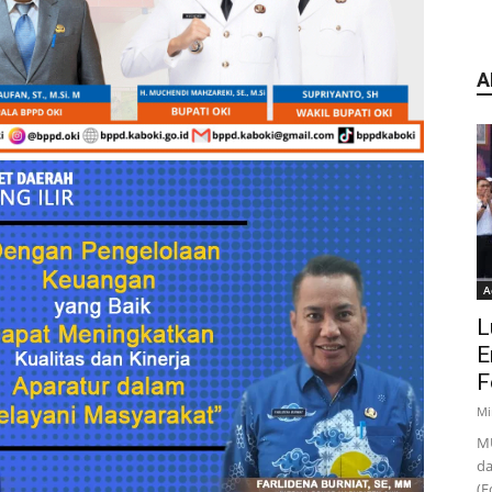
A
A
L
E
F
Mi
MU
da
(F