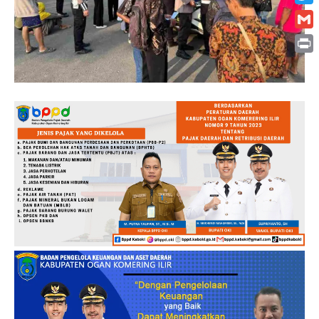
Twitt
Gmai
Print