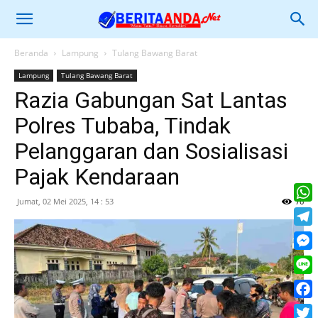
Beranda
Lampung
Tulang Bawang Barat
Lampung
Tulang Bawang Barat
Razia Gabungan Sat Lantas
Polres Tubaba, Tindak
Pelanggaran dan Sosialisasi
Pajak Kendaraan
Jumat, 02 Mei 2025, 14 : 53
76
What
Tele
Mess
Line
Face