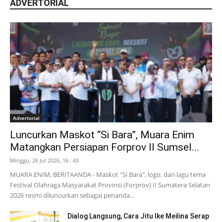
ADVERTORIAL
Advertorial
Luncurkan Maskot “Si Bara”, Muara Enim
Matangkan Persiapan Forprov II Sumsel...
Minggu, 26 Jul 2026, 16 : 43
MUARA ENIM, BERITAANDA - Maskot "Si Bara", logo, dan lagu tema
Festival Olahraga Masyarakat Provinsi (Forprov) II Sumatera Selatan
2026 resmi diluncurkan sebagai penanda...
Dialog Langsung, Cara Jitu Ike Meilina Serap