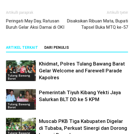
Artikulli paraprak
Artikulli tjetër
Peringati May Day, Ratusan
Disaksikan Ribuan Mata, Bupati
Buruh Gelar Aksi Damai di OKI
Tapsel Buka MTQ ke-57
ARTIKEL TERKAIT
DARI PENULIS
Khidmat, Polres Tulang Bawang Barat
Gelar Welcome and Farewell Parade
Tulang Bawang
Kapolres
Barat
Pemerintah Tiyuh Kibang Yekti Jaya
Salurkan BLT DD ke 5 KPM
Tulang Bawang
Barat
Muscab PKB Tiga Kabupaten Digelar
di Tubaba, Perkuat Sinergi dan Dorong
Tulang Bawang