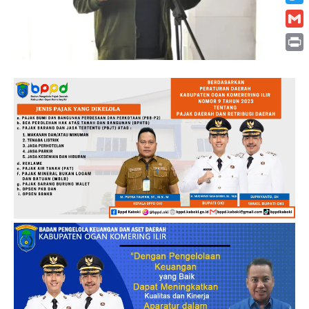
Twitt
Gmai
Print