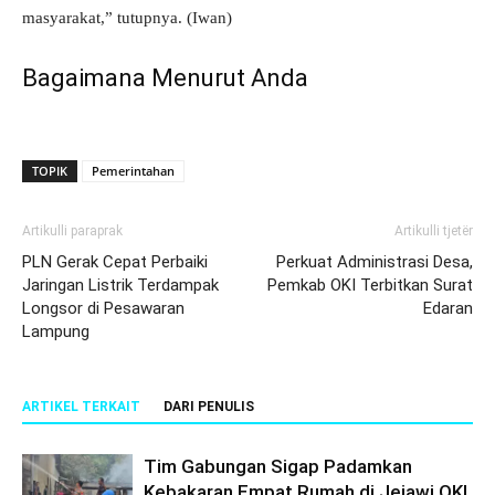
masyarakat,” tutupnya. (Iwan)
Bagaimana Menurut Anda
TOPIK
Pemerintahan
Artikulli paraprak
Artikulli tjetër
PLN Gerak Cepat Perbaiki
Perkuat Administrasi Desa,
Jaringan Listrik Terdampak
Pemkab OKI Terbitkan Surat
Longsor di Pesawaran
Edaran
Lampung
ARTIKEL TERKAIT
DARI PENULIS
Tim Gabungan Sigap Padamkan
Kebakaran Empat Rumah di Jejawi OKI