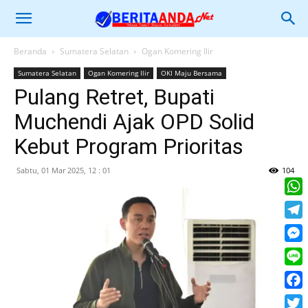
Beranda
Sumatera Selatan
Ogan Komering Ilir
Sumatera Selatan
Ogan Komering Ilir
OKI Maju Bersama
Pulang Retret, Bupati
Muchendi Ajak OPD Solid
Kebut Program Prioritas
Sabtu, 01 Mar 2025, 12 : 01
104
What
Tele
Mess
Line
Face