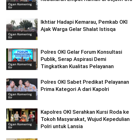
Ogan Komering
Ilir
Ikhtiar Hadapi Kemarau, Pemkab OKI
Ajak Warga Gelar Shalat Istisqa
Ogan Komering
Ilir
Polres OKI Gelar Forum Konsultasi
Publik, Serap Aspirasi Demi
Ogan Komering
Tingkatkan Kualitas Pelayanan
Ilir
Polres OKI Sabet Predikat Pelayanan
Prima Kategori A dari Kapolri
Ogan Komering
Ilir
Kapolres OKI Serahkan Kursi Roda ke
Tokoh Masyarakat, Wujud Kepedulian
Ogan Komering
Polri untuk Lansia
Ilir