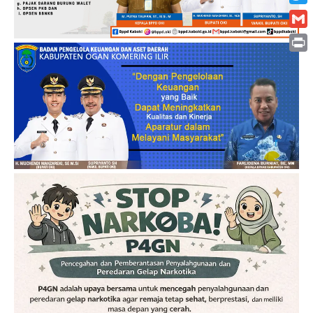
Twitt
Gmai
Print