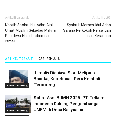
Artikulli paraprak
Artikulli tjetër
Khotib Sholat Idul Adha Ajak
Syahrul: Momen Idul Adha
Umat Muslim Sekadau Maknai
Sarana Perkokoh Persatuan
Peristiwa Nabi Ibrahim dan
dan Kesatuan
Ismail
ARTIKEL TERKAIT
DARI PENULIS
Jurnalis Dianiaya Saat Meliput di
Bangka, Kebebasan Pers Kembali
Tercoreng
Bangka Belitung
Sobat Aksi BUMN 2025: PT Telkom
Indonesia Dukung Pengembangan
UMKM di Desa Banyuasin
Bangka Belitung