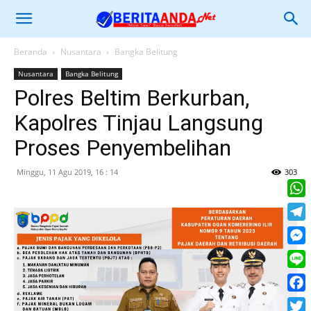
Beranda
Nusantara
Bangka Belitung
Nusantara
Bangka Belitung
Polres Beltim Berkurban,
Kapolres Tinjau Langsung
Proses Penyembelihan
Minggu, 11 Agu 2019, 16 : 14
303
What
Tele
Mess
Line
Face