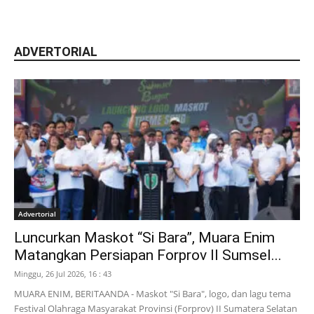
ADVERTORIAL
Advertorial
Luncurkan Maskot “Si Bara”, Muara Enim
Matangkan Persiapan Forprov II Sumsel...
Minggu, 26 Jul 2026, 16 : 43
MUARA ENIM, BERITAANDA - Maskot "Si Bara", logo, dan lagu tema
Festival Olahraga Masyarakat Provinsi (Forprov) II Sumatera Selatan