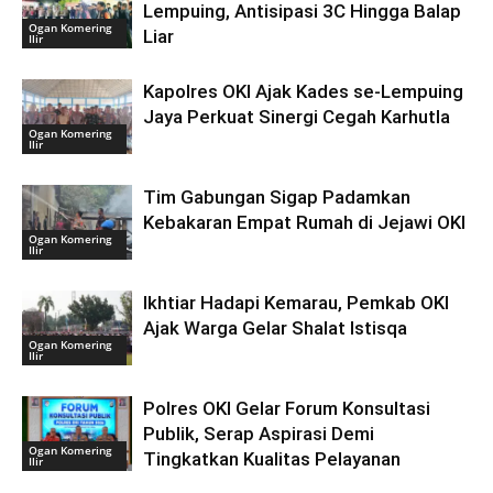
Lempuing, Antisipasi 3C Hingga Balap
Ogan Komering
Liar
Ilir
Kapolres OKI Ajak Kades se-Lempuing
Jaya Perkuat Sinergi Cegah Karhutla
Ogan Komering
Ilir
Tim Gabungan Sigap Padamkan
Kebakaran Empat Rumah di Jejawi OKI
Ogan Komering
Ilir
Ikhtiar Hadapi Kemarau, Pemkab OKI
Ajak Warga Gelar Shalat Istisqa
Ogan Komering
Ilir
Polres OKI Gelar Forum Konsultasi
Publik, Serap Aspirasi Demi
Ogan Komering
Tingkatkan Kualitas Pelayanan
Ilir