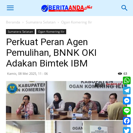
Beranda
Sumatera Selatan
Ogan Komering Ilir
Sumatera Selatan
Ogan Komering Ilir
Perkuat Peran Agen
Pemulihan, BNNK OKI
Adakan Bimtek IBM
Kamis, 08 Mei 2025, 11 : 06
63
What
Tele
Mess
Line
Face