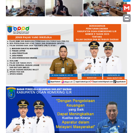
Twitt
Gmai
Print