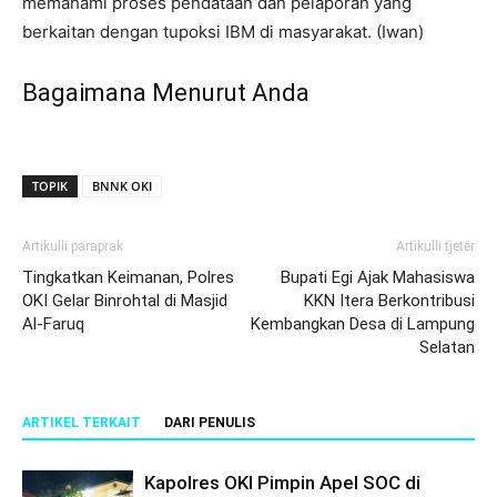
memahami proses pendataan dan pelaporan yang
berkaitan dengan tupoksi IBM di masyarakat. (Iwan)
Bagaimana Menurut Anda
TOPIK
BNNK OKI
Artikulli paraprak
Artikulli tjetër
Tingkatkan Keimanan, Polres
Bupati Egi Ajak Mahasiswa
OKI Gelar Binrohtal di Masjid
KKN Itera Berkontribusi
Al-Faruq
Kembangkan Desa di Lampung
Selatan
ARTIKEL TERKAIT
DARI PENULIS
Kapolres OKI Pimpin Apel SOC di